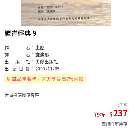
譚崔經典 9
作
者：
奧修
譯
者：
謙達那
出
版
社：
奧修出版社
出
版
日
期：
2007/11/05
刷
誠品聯名卡
，天天享最高7%回饋
大量採購團購專區
300
237
79
查詢門市庫存