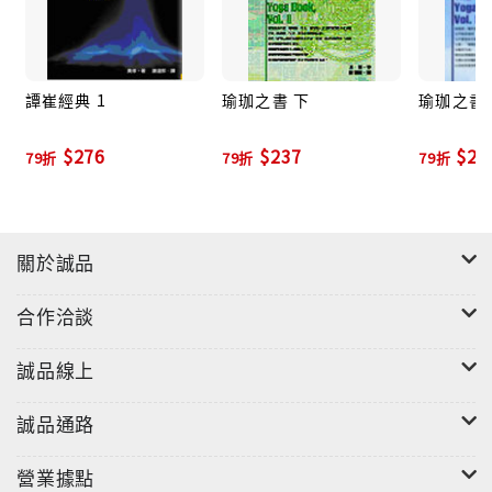
譚崔經典 1
瑜珈之書 下
瑜珈之書 
$276
$237
$23
79折
79折
79折
關於誠品
合作洽談
誠品線上
誠品通路
營業據點