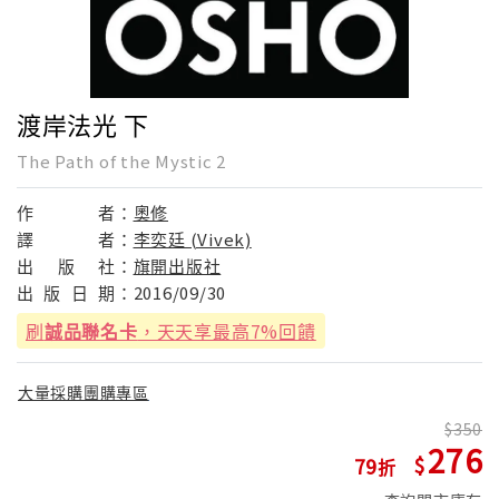
渡岸法光 下
The Path of the Mystic 2
作
者：
奧修
譯
者：
李奕廷 (Vivek)
出
版
社：
旗開出版社
出
版
日
期：
2016/09/30
刷
誠品聯名卡
，天天享最高7%回饋
大量採購團購專區
350
276
79