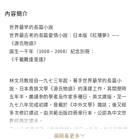
內容簡介
世界最早的長篇小說
世界最古老的長篇愛情小說：日本版《紅樓夢》──
《源氏物語》
誕生一千年（1008 ~ 2008）紀念別冊：
《千載難逢竟逢》
林文月教授自一九七三年起，著手世界最早的長篇小
說、日本貴族文學《源氏物語》的漢譯工作，其間歷時
五年半，嚴謹參酌學者及作家多種日、英文譯版，至一
九七八年完成初譯，登載於《中外文學》雜誌；後又經
多次修訂譯註，由洪範出版四冊單行本，公認為中文世
界經典定譯本。
二○○八年推定為《源氏物語》誕生一千年，林文月教授
展開看更多
受邀至物語源起地京都發表專題演講，詳錄下抒感文章