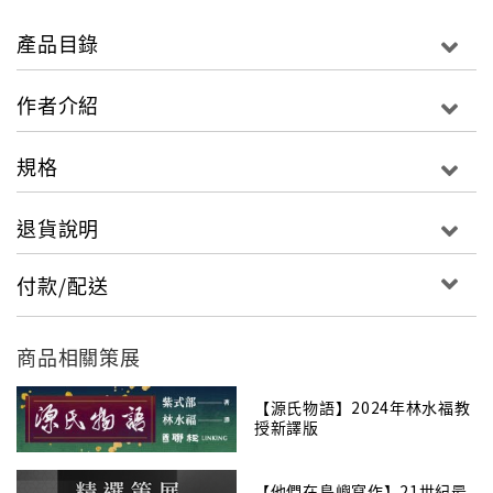
── 本書除收入此〈千載難逢竟逢〉外，尚集合林教授
產品目錄
有關《源氏物語》各面向之探討書寫，成一助於感受、
瞭解《源氏物語》古典浪漫氛圍的別冊，為此亙古名著
作者介紹
紀念千年之時，益延展其不朽麗姿與絕世風雅。
規格
附錄彩頁：
「《源氏物語》一千年紀」紀念郵票
退貨說明
《源氏物語繪卷》精選
《源氏物語》重要人物關係圖
付款/配送
………等
商品相關策展
【源氏物語】2024年林水福教
授新譯版
【他們在島嶼寫作】21世紀最