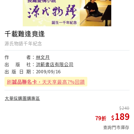
千載難逢竟逢
源氏物語千年紀念
作
者：
林文月
出
版
社：
洪範書店有限公司
出
版
日
期：
2009/09/16
刷
誠品聯名卡
，天天享最高7%回饋
大量採購團購專區
240
189
79
查詢門市庫存