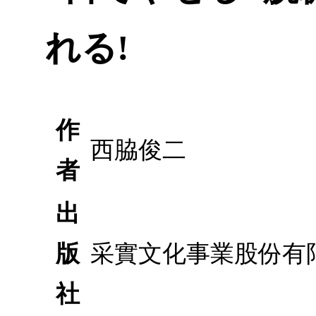
れる!
作
西脇俊二
者
出
版
采實文化事業股份有
社