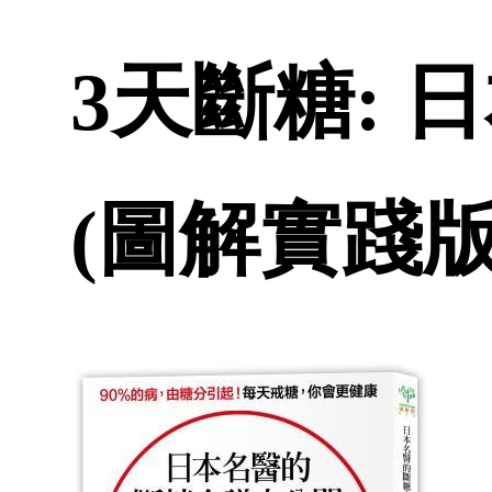
3天斷糖:
(圖解實踐版