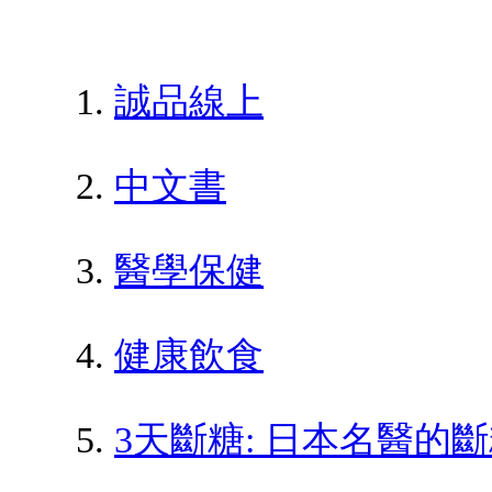
誠品線上
中文書
醫學保健
健康飲食
3天斷糖: 日本名醫的