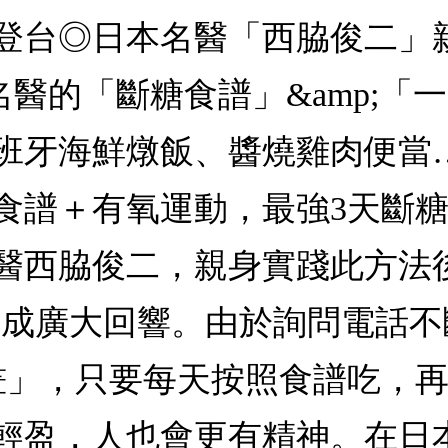
登台◎日本名醫「西脇俊二」親
名醫的「斷糖食譜」&amp;「
班牙海鮮燉飯、醬燒雞肉便當
食譜＋有氧運動，最強3天斷
醫西脇俊二，親身實踐此方法後
造成廣大回響。由於詢問電話
畫」，只要每天按照食譜吃，
輕盈，人也會更有精神。在日