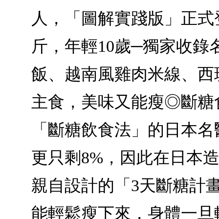
人，「圖解實踐版」正式
斤，年輕10歲─獨家收錄
飯、越南風雞肉米線、西
主食，美味又能瘦◎斷糖
「斷糖飲食法」的日本名
更只剩8%，因此在日本
親自設計的「3天斷糖計
能輕鬆瘦下來，身體一旦