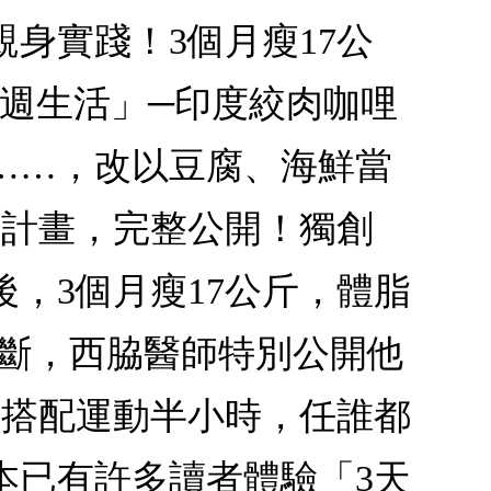
身實踐！3個月瘦17公
一週生活」─印度絞肉咖哩
……，改以豆腐、海鮮當
糖計畫，完整公開！獨創
，3個月瘦17公斤，體脂
不斷，西脇醫師特別公開他
再搭配運動半小時，任誰都
本已有許多讀者體驗「3天