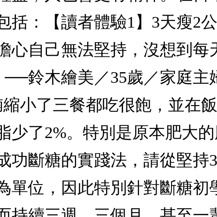
括：【讀者體驗1】3天瘦2公
擔心自己無法堅持，沒想到每
。──鈴木繪美／35歲／家庭主婦
腩縮小了三餐都吃很飽，並在
脂少了2%。特別是原本肥大的
◎成功斷糖的實踐法，請從堅持
為單位，因此特別針對斷糖初
而持續三週、三個月，甚至一