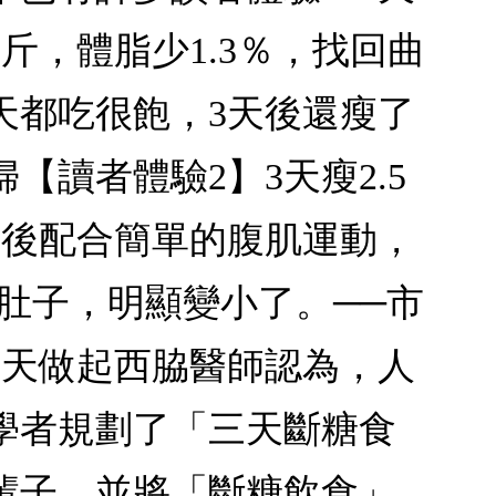
斤，體脂少1.3％，找回曲
天都吃很飽，3天後還瘦了
【讀者體驗2】3天瘦2.5
飯後配合簡單的腹肌運動，
肚子，明顯變小了。──市
3天做起西脇醫師認為，人
學者規劃了「三天斷糖食
輩子，並將「斷糖飲食」