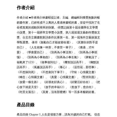
作者介紹
作者介紹 ■作者簡介林慶昭從記者、主編、總編輯到獲獎無數的暢
銷書作家，已經有成千上萬的人看過林慶昭的書，並從中找到了生
命裡真實的感動與簡單的快樂。‧得獎記錄第十屆全國學生文學獎
小說獎、第十一屆耕莘文學獎小說獎、第八屆巡迴文藝創作獎散文
獎、台北市立圖書館新詩創作比賽第一名、第一屆海外文藝旅遊文
學甄選獎。‧著作《激勵自己才能改變命運》、《其實你的對手是
自己》、《人生就像一杯茶，不會苦一輩子》、《痛過，才叫
愛》、《學會愛自己》、《別再為小事沮喪》、《別再為小事煩
惱》、《別再為小事抱怨》、《別再為小事生氣》、《脾氣沒了，
福氣來了123》、《做事做到位》、《機智說話高手》、《幽默說
話高手》、《風趣說話高手》、《養心》、《這些花．那些事》、
《不想操到死》、《不想衰到下輩子》、《守候：心情圖文書》
《轉念：心情圖文書》、《真愛：心情圖文書》、《堅持到底》、
《放愛一條生路》、《好朋友好真心》、《好樂活好自在》、《把
心放下就是天堂》、《放手的幸福12》、《愈放下，愈自在》、
《吃苦太落伍》、《其實，沒有那麼糟》等一百多本暢銷好書。
產品目錄
產品目錄 Chapter 1.人生是場接力賽，請為30歲的自己打氣。 信念