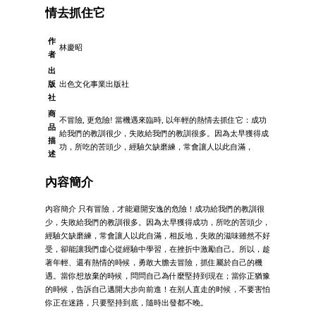
情去抓住它
作
林慶昭
者
出
版
出色文化事業出版社
社
商
不冒險, 更危險! 當機遇來臨時, 以年輕的熱情去抓住它：成功
品
給我們的教訓很少，失敗給我們的教訓很多。因為太早獲得成
描
功，所吃的苦頭少，經驗欠缺磨練，常會讓人以此自滿，
述
內容簡介
內容簡介 只有冒險，才能避開安逸的危險！成功給我們的教訓很
少，失敗給我們的教訓很多。因為太早獲得成功，所吃的苦頭少，
經驗欠缺磨練，常會讓人以此自滿，相反地，失敗的滋味雖然不好
受，卻能讓我們虛心從經驗中學習，在挫折中激勵自己。所以，趁
著年輕、還有熱情的時候，勇敢大膽去冒險，抓住屬於自己的機
遇。當你想放棄的時候，問問自己為什麼堅持到現在；當你正猶豫
的時候，告訴自己邁開大步向前進！在别人直走的时候，不要害怕
你正在迷路，只要堅持到底，隨時出發都不晚。