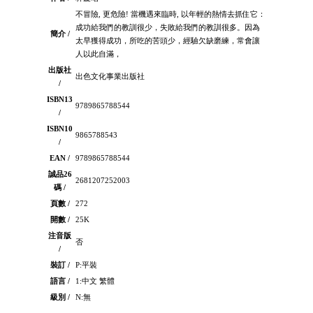
不冒險, 更危險! 當機遇來臨時, 以年輕的熱情去抓住它：
成功給我們的教訓很少，失敗給我們的教訓很多。因為
簡介 /
太早獲得成功，所吃的苦頭少，經驗欠缺磨練，常會讓
人以此自滿，
出版社
出色文化事業出版社
/
ISBN13
9789865788544
/
ISBN10
9865788543
/
EAN /
9789865788544
誠品26
2681207252003
碼 /
頁數 /
272
開數 /
25K
注音版
否
/
裝訂 /
P:平裝
語言 /
1:中文 繁體
級別 /
N:無