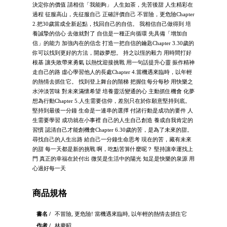
決定你的價值 請相信「我能夠」 人生如茶，先苦後甜 人生精彩在
過程 征服高山，先征服自己 正確評價自己 不冒險，更危險Chapter
2.把30歲當成全新起點，找回自己的自信。 我相信自己做得到 培
養誠摯的信心 去做就對了 自信是一種正向循環 先具備「增加自
信」的能力 加強內在的信念 打造一把自信的鑰匙Chapter 3.30歲的
你可以找到更好的方法，開啟夢想。 持之以恆的毅力 用時間打好
根基 讓失敗帶來勇氣 以熱忱迎接挑戰 用一句話提升心靈 振作精神
走自己的路 虛心學習他人的長處Chapter 4.當機遇來臨時，以年輕
的熱情去抓住它。 找到登上舞台的階梯 把握住每分每秒 用快樂之
水沖淡苦味 對未來滿懷希望 培養靈活變通的心 主動抓住機會 化夢
想為行動Chapter 5.人生需要信仰，差別只在於你願意堅持到底。
堅持到最後一分鐘 生命是一連串的選擇 付諸行動是成功的要件 人
生需要學習 成功就在小事裡 自己的人生自己創造 養成自我肯定的
習慣 認清自己才能創機會Chapter 6.30歲的苦，是為了未來的甜。
尋找自己的人生出路 給自己一分鐘生命思考 現在的苦，藏有未來
的甜 每一天都是新的挑戰 啊，吃點苦算什麼呢？ 堅持讓幸運找上
門 真正的幸福在於付出 微笑是生活中的陽光 知足是快樂的泉源 用
心過好每一天
商品規格
書名 /
不冒險, 更危險! 當機遇來臨時, 以年輕的熱情去抓住它
作者 /
林慶昭