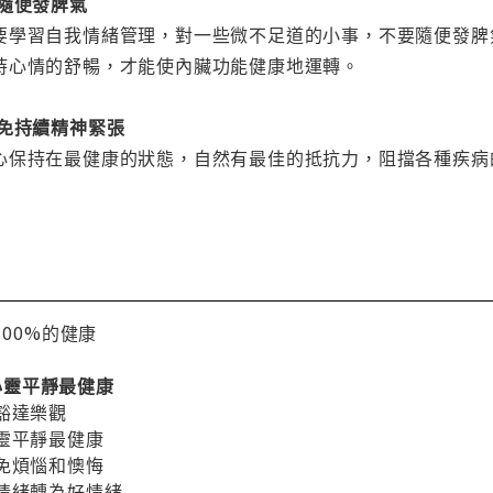
隨便發脾氣
要學習自我情緒管理，對一些微不足道的小事，不要隨便發脾
持心情的舒暢，才能使內臟功能健康地運轉。
避免持續精神緊張
心保持在最健康的狀態，自然有最佳的抵抗力，阻擋各種疾病
00%的健康
，心靈平靜最健康
豁達樂觀
靈平靜最健康
免煩惱和懊悔
情緒轉為好情緒