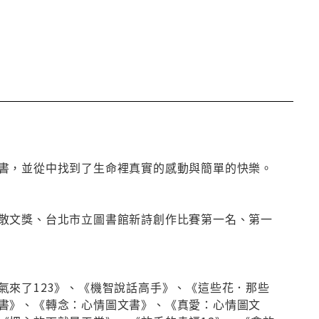
書，並從中找到了生命裡真實的感動與簡單的快樂。
散文獎、台北市立圖書館新詩創作比賽第一名、第一
氣來了123》、《機智說話高手》、《這些花．那些
書》、《轉念：心情圖文書》、《真愛：心情圖文