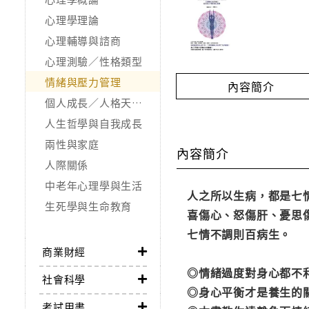
心理學理論
心理輔導與諮商
心理測驗／性格類型
情緒與壓力管理
內容簡介
個人成長／人格天賦／潛能開發
人生哲學與自我成長
兩性與家庭
內容簡介
人際關係
中老年心理學與生活
人之所以生病，都是七
生死學與生命教育
喜傷心、怒傷肝、憂思
七情不調則百病生。
商業財經
◎情緒過度對身心都不
社會科學
◎身心平衡才是養生的
考試用書