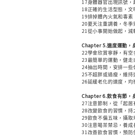
17身體器官出現訊號，
18正確的生活型態，文
19排掉體內火氣和毒素
20夏天注重調養，冬季
21從小事開始做起，減
Chapter 5.適度運
22學會欣賞寧靜，有空
23最簡單的運動，健走
24抽出時間，安排一些
25不超胖或過瘦，維持
26延緩老化的速度，均
Chapter 6.飲食有
27注意節制，從「起
28改變飲食的習慣，持
29飲食不偏五味，攝取
30注意喝茶禁忌，養成
31改善飲食習慣，預防