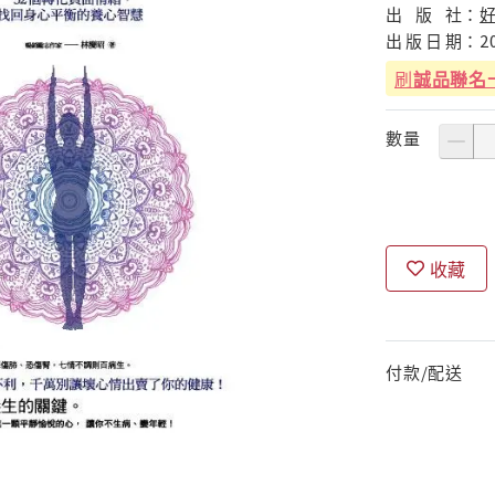
出
版
社：
出
版
日
期：
2
刷
誠品聯名
數量
收藏
付款/配送