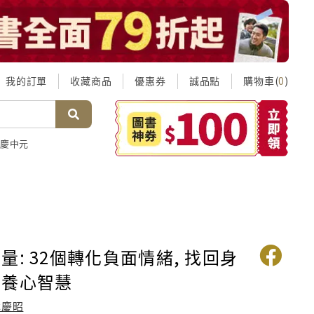
我的訂單
收藏商品
優惠券
誠品點
購物車(
)
0
慶中元
量: 32個轉化負面情緒, 找回身
的養心智慧
林慶昭