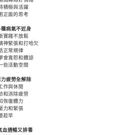
持積極與活躍
用正面的思考
，各種病氣不近身
斷實踐不放鬆
精神緊張和打哈欠
活正常規律
學會寬恕和體諒
一些活動空間
，壓力疲勞全解除
工作與休閒
愁和消除疲勞
和恢復體力
壓力和緊張
要趁早
健，氣血通暢又排毒