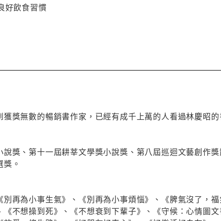
良好飲食習慣
到獲獎無數的暢銷書作家，已經有成千上萬的人看過林慶昭的
小說獎、第十一屆耕莘文學獎小說獎、第八屆巡迴文藝創作獎
選獎。
《別再為小事生氣》、《別再為小事煩惱》、《脾氣沒了，福
、《不想操到死》、《不想衰到下輩子》、《守候：心情圖文