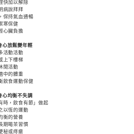
趕快加以解除
明病說拜拜
，保持氣血通暢
禦寒保健
輕心臟負擔
動，身心放鬆變年輕
多活動活動
或上下樓梯
休閒活動
適中的體重
衡飲食運動保健
節，身心均衡不失調
居有時，飲食有節」做起
之以恆的運動
均衡的營養
長期喝茶習慣
便秘或痔瘡