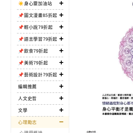
☀️身心靈加油站
📌圖文漫畫85折起
📌輕小說79折起
📌語言學習79折起
📌飲食79折起
📌美術79折起
📌藝術設計79折起
編輯推薦
人文史哲
文學
心理勵志
心理學概論