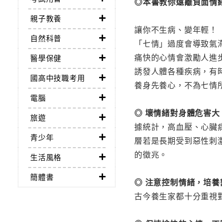
◎本書教你遠離負面情
親子教養
讓你不生病、變年輕！
自然科普
「七情」過度會導致氣
痛快的心情會激勵人進
醫學保健
誘發人體各種疾病，有
國高中技職考用
養身先養心，不為七情
電腦
◎ 壞情緒對身體危害
旅遊
據統計，高血壓、心臟
青少年
層若是長期受到惡性刺
的徵兆。
生活風格
簡體書
◎ 注意控制情緒，培養
古今養生家都十分重視