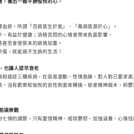
緒，養出一顆平靜愉悅的心，
滯血瘀，所謂「百病皆生於氣」、「萬病皆源於心」。
步，有益於健康；消極苦悶的心情會帶來負面影響，
時甚至會使原本的病情加重。
所傷，就能過不生病的生活！
大，也讓人提早衰老
病和癌症三種疾病，在容易激動、性情急躁、對人對己要求高
激，沒有歡樂和愉悅的良性刺激來轉換，就會精神麻木，抑鬱
豁達樂觀
對七情的調節，只有愛惜精神、戒除鬱怒、加強涵養、心情恬