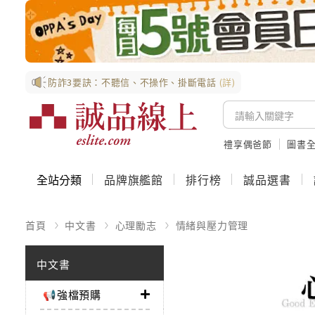
防詐3要訣：不聽信、不操作、掛斷電話
(詳)
禮享偶爸節
圖書全
全站分類
品牌旗艦館
排行榜
誠品選書
首頁
中文書
心理勵志
情緒與壓力管理
中文書
📢強檔預購