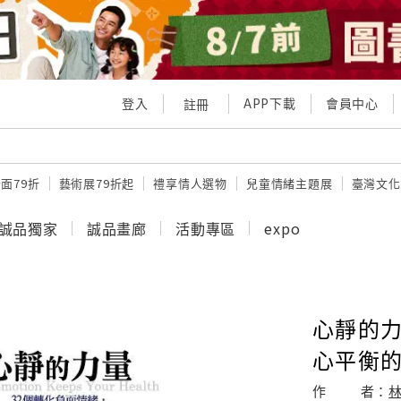
登入
APP下載
會員中心
註冊
面79折
藝術展79折起
禮享情人選物
兒童情緒主題展
臺灣文化
誠品獨家
誠品畫廊
活動專區
expo
心靜的力
心平衡
作
者：