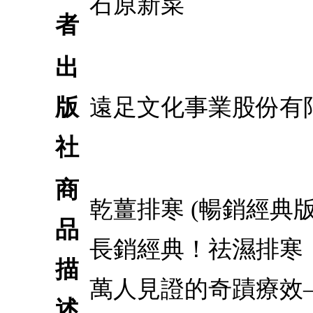
石原新菜
者
出
版
遠足文化事業股份有
社
商
乾薑排寒 (暢銷經典
品
長銷經典！祛濕排寒
描
萬人見證的奇蹟療效
述