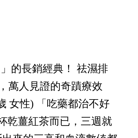
潮」的長銷經典！ 祛濕排
製，萬人見證的奇蹟療效
歳 女性) 「吃藥都治不好
一杯乾薑紅茶而已，三週就