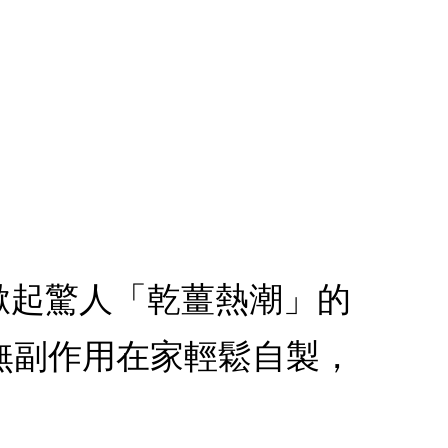
本掀起驚人「乾薑熱潮」的
無副作用在家輕鬆自製，