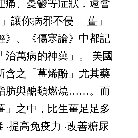
理痛、憂鬱等症狀，還會
」讓你病邪不侵 「薑」
本經》、《傷寒論》中都記
「治萬病的神藥」。 美國
所含之「薑烯酚」尤其藥
脂肪與醣類燃燒……。而
薑」之中，比生薑足足多
 ‧提高免疫力 ‧改善糖尿