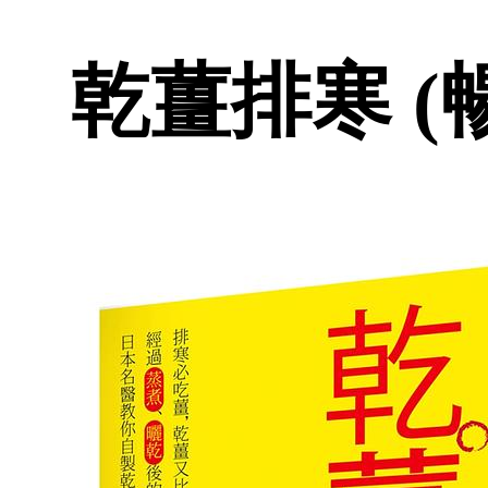
乾薑排寒 (