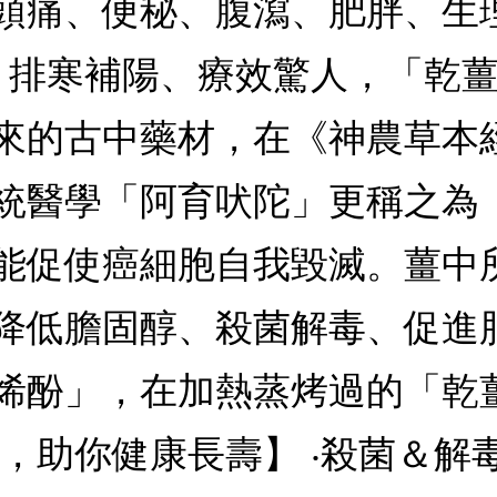
頭痛、便秘、腹瀉、肥胖、生
 排寒補陽、療效驚人，「乾薑
傳下來的古中藥材，在《神農草
統醫學「阿育吠陀」更稱之為
能促使癌細胞自我毀滅。薑中
降低膽固醇、殺菌解毒、促進
烯酚」，在加熱蒸烤過的「乾
，助你健康長壽】 ‧殺菌＆解毒