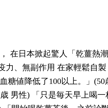
部， 在日本掀起驚人「乾薑熱
疫力、無副作用 在家輕鬆自
糖値降低了100以上。」(50
6歳 男性) 「只是毎天早上喝