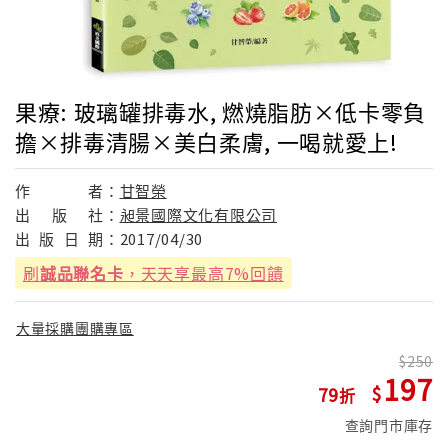
果療: 玻璃罐排毒水, 燃燒脂肪×低卡零負
擔×排毒清腸×美白柔膚, 一喝就愛上!
作
者：
甘智榮
出
版
社：
昶景國際文化有限公司
出
版
日
期：
2017/04/30
刷
誠品聯名卡
，天天享最高7%回饋
大量採購團購專區
250
197
79
查詢門市庫存