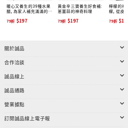
暖心又養生的39種水果
黃金辛三寶養生好食補:
檸檬的神奇
◎開始學做玻璃罐排毒水
醋, 為家人補充滿滿的元
蔥薑蒜的神奇料理
檬, 從皮
Step 1切好適量的水果分量。
氣
$197
$197
$19
79折
79折
79折
Step2依序放入罐中，倒水。
Step 3蓋上蓋子，放入冰箱冷藏後，即可飲用
關於誠品
合作洽談
誠品線上
誠品通路
營業據點
訂閱誠品線上電子報