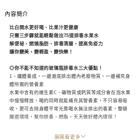
內容簡介
比白開水更好喝、比果汁更健康
只需三步驟就能輕鬆做出75道排毒水果水
解便祕、燃燒脂肪、排毒清腸、提高免疫力
讓你變美、變輕盈、變快樂！
◎你不能不知道的玻璃瓶排毒水三大優點！
1、纖體養成，一邊澈底排出體內老廢物質，一邊補充身
體所需的營養素
水果中含有的維生素C、礦物質或鈣質等成分會在泡水果
中慢慢釋放，喝的同時就能補充其營養素，不只容易吸
收，更可去除身體平常光靠喝水無法排出的毒素，整頓
腸道環境，幫你排毒、燃脂，天天做好體內環保！
2、外觀色彩繽紛好療癒！
展開看更多