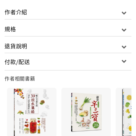
新鮮的水果和香料加在一起，色彩鮮艷又美觀，讓你用
看的就擁有一整天的好心情！
作者介紹
3、低卡零負擔，身體輕盈好吸收
規格
不愛喝白開水嗎？常常每天一杯糖分過量的手搖杯飲料
嗎？現在你有新的選擇，色彩 多樣的水果排毒水，帶有
退貨說明
淡淡的香氣，而且不加糖，低卡零熱量，身體好吸收！
付款/配送
把各式水果泡到水裡需要食譜嗎？也許是你的疑問，但
隨便將水果加在一起，營養成分並不會完全散發出來，
作者相關書籍
本書食譜考量了食材的分量及味道搭配，讓你輕鬆做出
百變又好喝營養的排毒水果水！
纖體、排毒→【莓檸高纖水】草莓＋蘋果＋檸檬片
潤肺清腸→【蜂蜜柚子茶】葡萄柚＋綠茶＋蜂蜜
提高免疫力→【奇異果檸檬水】奇異果＋青檸檬＋黃檸
檬