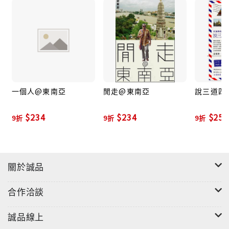
住進全新的屋子，卻遇到一連串怪事，於是化身成法力
「高強」的道士，自製符水作法驅魔。
眷村生活有很多回憶，我記得鮮大王醬油倒在稀飯上化
不開的樣子，
一個人@東南亞
閒走@東南亞
說三道四
用調羹攪一攪，就變成沒菜可配但最好吃、最美味的醬
油稀飯……
$234
$234
$252
9折
9折
9折
材料簡單，味道平淡，我的人生故事也是如此。
關於誠品
合作洽談
醬油稀飯，這個味道的概念，並不僅只是食物，
誠品線上
而是曾經走過的一個時代，一個已經逐漸消逝的時代。