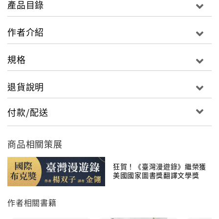
產品目錄
多年來在各地遊走的梁東屏，在《醬油稀飯》中，回憶
起一個人在異地的心情、懷念與友人相處的點滴片段，
作者介紹
以及最割捨不下的親情。
規格
在泰國北部清邁府深山裡，在陰暗屋子的角落，會因想
起家鄉而偷偷落淚。
退貨說明
因為一個人，許多東西都變得不必要，即使捨不得，也
付款/配送
毅然決然地割捨。
因為一個人，即使生病了，也只能自立自強；也因為一
商品相關策展
個人，格外珍惜與親人、朋友的情誼。
狂賀！《臺灣漫遊錄》繼榮獲
美國國家圖書獎翻譯文學獎
後，榮獲國際布克獎！
作者相關書籍
他鼓起莫大勇氣在街頭自彈自唱，當作送給自己的生日
禮物。