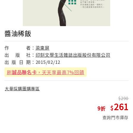
醬油稀飯
作
者：
梁東屏
出
版
社：
印刻文學生活雜誌出版股份有限公司
出
版
日
期：
2015/02/12
刷
誠品聯名卡
，天天享最高7%回饋
大量採購團購專區
290
261
9
查詢門市庫存