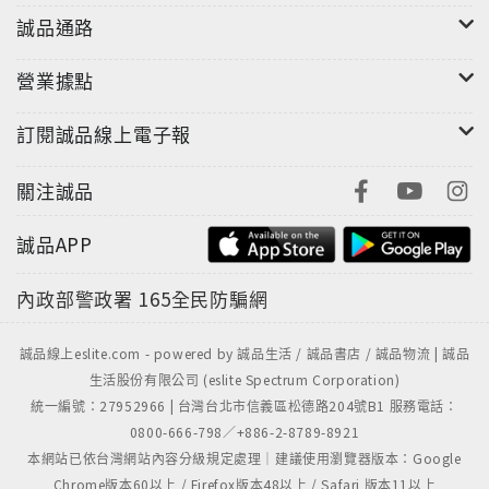
誠品通路
營業據點
多年來在各地遊走的梁東屏，在《醬油稀飯》中，回憶
起一個人在異地的心情、懷念與友人相處的點滴片段，
訂閱誠品線上電子報
以及最割捨不下的親情。
關注誠品
在泰國北部清邁府深山裡，在陰暗屋子的角落，會因想
起家鄉而偷偷落淚。
誠品APP
內政部警政署
165全民防騙網
因為一個人，許多東西都變得不必要，即使捨不得，也
毅然決然地割捨。
誠品線上eslite.com - powered by 誠品生活 / 誠品書店 / 誠品物流 | 誠品
生活股份有限公司 (eslite Spectrum Corporation)
因為一個人，即使生病了，也只能自立自強；也因為一
統一編號：27952966 | 台灣台北市信義區松德路204號B1 服務電話：
個人，格外珍惜與親人、朋友的情誼。
0800-666-798／+886-2-8789-8921
本網站已依台灣網站內容分級規定處理｜建議使用瀏覽器版本：Google
Chrome版本60以上 / Firefox版本48以上 / Safari 版本11以上