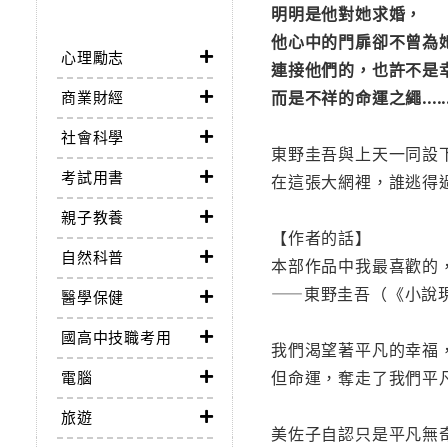
明明是他對她求婚，
他心中的門扉卻不曾為
心理勵志
連接他們的，也許不是
而是不祥的命運之繩.....
商業財經
社會科學
東野圭吾與上天一同設
考試用書
在這張大網裡，誰逃得
親子教養
【作者的話】
自然科普
本部作品中我最喜歡的
——東野圭吾（《小說現
醫學保健
國高中技職考用
我們渴望著平凡的幸福
但命運，奪走了我們平
電腦
旅遊
美佐子自認只是平凡無