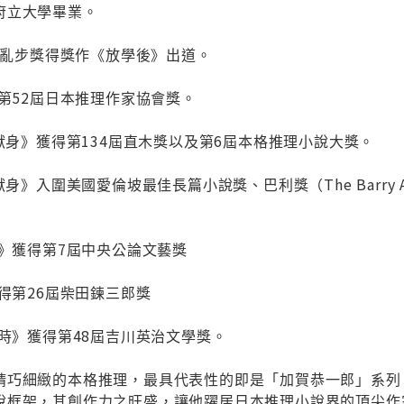
府立大學畢業。
戶川亂步獎得獎作《放學後》出道。
得第52屆日本推理作家協會獎。
的獻身》獲得第134屆直木獎以及第6屆本格推理小說大獎。
獻身》入圍美國愛倫坡最佳長篇小說獎、巴利獎（The Barr
店》獲得第7屆中央公論文藝獎
獲得第26屆柴田鍊三郎獎
幕時》獲得第48屆吉川英治文學獎。
精巧細緻的本格推理，最具代表性的即是「加賀恭一郎」系列
說框架，其創作力之旺盛，讓他躍居日本推理小說界的頂尖作