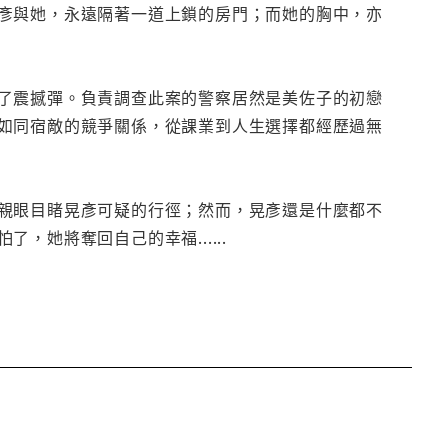
彥與她，永遠隔著一道上鎖的房門；而她的胸中，亦
了震撼彈。負責調查此案的警察居然是美佐子的初戀
如同宿敵的競爭關係，從課業到人生選擇都經歷過無
親眼目睹晃彥可疑的行徑；然而，晃彥還是什麼都不
她將奪回自己的幸福......