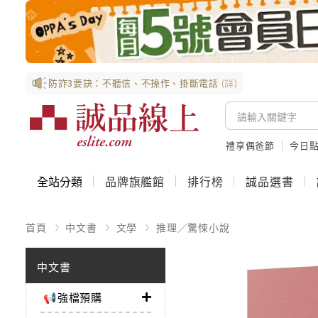
防詐3要訣：不聽信、不操作、掛斷電話
(詳)
禮享偶爸節
今日
全站分類
品牌旗艦館
排行榜
誠品選書
首頁
中文書
文學
推理／驚悚小說
中文書
📢強檔預購