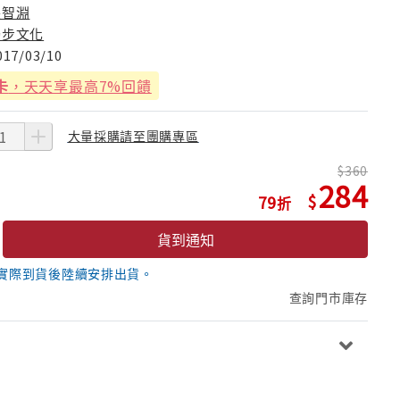
張智淵
獨步文化
017/03/10
卡
，天天享最高7%回饋
大量採購請至團購專區
360
284
79
貨到通知
實際到貨後陸續安排出貨。
查詢門市庫存