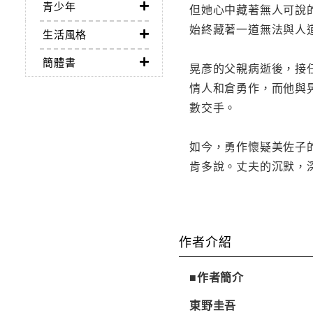
青少年
但她心中藏著無人可說
始終藏著一道無法與人
生活風格
簡體書
晃彥的父親病逝後，接
情人和倉勇作，而他與
數交手。
如今，勇作懷疑美佐子
肯多說。丈夫的沉默，深
作者介紹
■作者簡介
東野圭吾