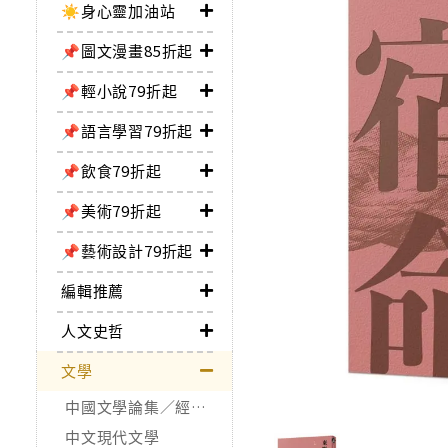
☀️身心靈加油站
📌圖文漫畫85折起
📌輕小說79折起
📌語言學習79折起
📌飲食79折起
📌美術79折起
📌藝術設計79折起
編輯推薦
人文史哲
文學
中國文學論集／經典作品
中文現代文學