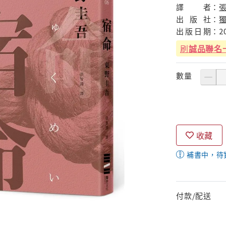
譯
者：
出
版
社：
出
版
日
期：
2
刷
誠品聯名
數量
收藏
補書中，待
付款/配送