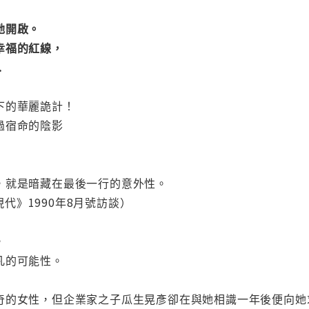
她開啟。
幸福的紅線，
.
下的華麗詭計！
過宿命的陰影
，就是暗藏在最後一行的意外性。
代》1990年8月號訪談）
，
凡的可能性。
奇的女性，但企業家之子瓜生晃彥卻在與她相識一年後便向她