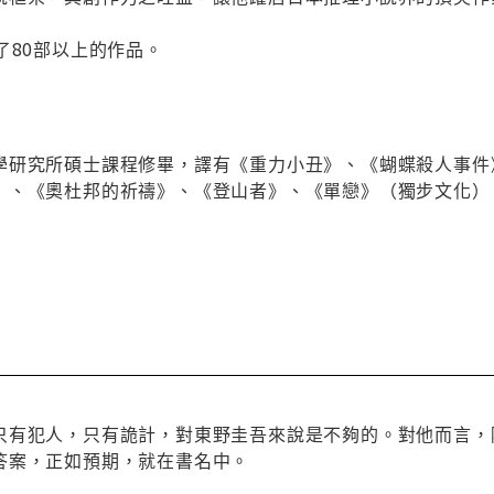
了80部以上的作品。
學研究所碩士課程修畢，譯有《重力小丑》、《蝴蝶殺人事件
》、《奧杜邦的祈禱》、《登山者》、《單戀》（獨步文化）
只有犯人，只有詭計，對東野圭吾來說是不夠的。對他而言，
答案，正如預期，就在書名中。