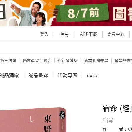
登入
APP下載
會員中心
註冊
點數三倍送
語言學習ㄅ級分
迎新開鞋祭
清爽肌膚美學
開學語言
誠品獨家
誠品畫廊
活動專區
expo
宿命 (
宿命
作
者：