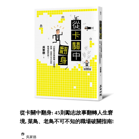
從卡關中翻身: 45則勵志故事翻轉人生窘
境, 菜鳥、老鳥不可不知的職場破關指南!
作
吳家德