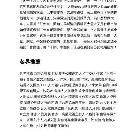
生的十字路口，所有夢想與期待就這麼硬生生被「卡」住！此刻，
你究竟還能為自己做些什麼？！ 人脈google熱血經理人&amp;正能
量發電機吳家德，以本書作為一支清晰路標，替正在職場卡關的你
指引方向、加油補血，淬鍊滿滿的勇氣與競爭力。為什麼想做大
事，先要從「訂便當」開始？馬斯洛的職場五大需求又是什麼？該
如何確實做到「走在老闆後面，想在老闆前面」？人脈幾乎插旗全
台的吳家德，透過一篇篇故事邀請好友現身說法，循著以熱情、人
脈、態度、學習細心擘畫的「願景地圖」，每個人都可創造源源不
絕的工作動能，從「卡關」中翻身，優游在屬於自己的職場藍海！
各界推薦
各界推薦 ◎聯合推薦 世紀奧美公關創辦人／丁菱娟 作家／王浩一
種子音樂／豐文創創辦人、作家／田定豐 作家、富朋友理財筆記
站長／艾爾文 1111人力銀行副總經理兼發言人／李大華 台灣6.0希
望工程創辦人／沈芯菱 音樂人／何厚華 遠東國際商業銀行總經理
／周添財 街頭路跑創辦人／胡杰 職場圖文作家／馬克 作家／凌性
傑 諮商心理師／許皓宜 雁行台灣協會理事長／陳怡芬 台大財金系
教授／陳嫦芬 台大電機系教授／葉丙成 《經理人月刊》總編輯／
齊立文 作家／劉克襄 作家、廣播電視主持人／蔡詩萍 職場專欄作
家、廣播主持人／謝文憲 財信傳媒集團董事長／謝金河 背包旅人
／藍白拖 （依姓氏筆畫順序排列）