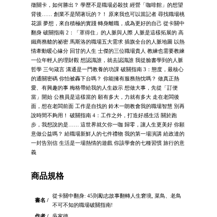
徵關卡，如何勝出？ 學歷不是職場必殺技 經營「咖啡館」的想望
背後…… 創業不是鬧著玩的？！ 原來我也可以當記者 尋找職場桃
花源 夢想，來自積極的實踐 轉身離職，成為更好的自己 從卡關中
翻身 破關指南 2：「罩得住」的人脈與人際 人脈是這樣拓展的 高
鐵商務艙的祕密 馬斯洛的職場五大需求 插旗全台的人脈地圖 以熱
情牽動暖心緣分 回甘的人生 士傑的三位職場貴人 教練也需要教練
一位年輕人的理財觀 想認識誰，就去認識誰 我從臉書學到的人脈
哲學 三句箴言 溝通是一門教養的功課 破關指南 3：態度，最核心
的通關密碼 你怕被轟下台嗎？ 你能擁有服務熱忱嗎？ 做真正熱
愛、有興趣的事 梅格帶給我的人生啟示 想做大事，先從「訂便
當」開始 公務員是這樣當的 願有多大，力就有多大 走在老闆後
面，想在老闆前面 工作是自找的 鈴木一朗教會我的職場智慧 別再
說時間不夠用！ 破關指南 4：工作之外，打造好感生活 關於跑
步，我想說的是…… 這世界就欠你一咖 歸零，讓人生更美好 你願
意做公益嗎？ 給職場新鮮人的七件禮物 我的第一場演講 給政達的
一封告別信 生活是一場熱情的遊戲 你該學會的七種習慣 旅行的意
義
商品規格
從卡關中翻身: 45則勵志故事翻轉人生窘境, 菜鳥、老鳥
書名 /
不可不知的職場破關指南!
作者 /
吳家德