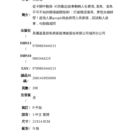
從卡關中翻身: 45則勵志故事翻轉人生窘境, 菜鳥、老鳥
不可不知的職場破關指南!：打破職涯僵局、夢想永續經
簡介 /
營！超強人脈google熱血經理人吳家德，訴說動人故
事，勾勒職場閃
出版社
英屬蓋曼群島商家庭傳媒股份有限公司城邦分公司
/
ISBN13
9789863444213
/
ISBN10
9863444219
/
EAN /
9789863444213
誠品26
2681410950000
碼 /
頁數 /
288
注音版
否
/
裝訂 /
P:平裝
語言 /
1:中文 繁體
尺寸 /
21X14.8CM
級別 /
N:無