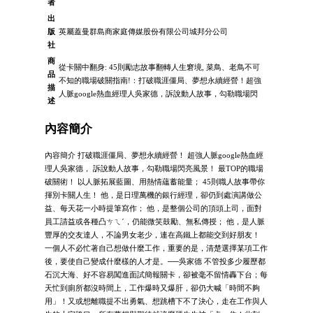
者
出
版
英屬蓋曼群島商家庭傳媒股份有限公司城邦分公司
社
商
從卡關中翻身: 45則勵志故事翻轉人生窘境, 菜鳥、老鳥不可
品
不知的職場破關指南!：打破職涯僵局、夢想永續經營！超強
描
人脈google熱血經理人吳家德，訴說動人故事，勾勒職場閃
述
內容簡介
內容簡介 打破職涯僵局、夢想永續經營！ 超強人脈google熱血經
理人吳家德， 訴說動人故事，勾勒職場閃亮風景！ 最TOP的職場
破關術！ 以人脈拓展藍圖、用熱情蘊蓄能量； 45則職人故事帶你
揮別卡關人生！ 他，是日理萬機的銀行經理，卻仍到處演講做公
益、每天花一小時提筆寫作； 他，是整個公司的頂頭上司，面對
員工請益或各種凸ㄘㄟˊ，仍能微笑鼓勵、無私傳授； 他，是人脈
豐厚的交友達人，不論男女老少，連在高鐵上都能交到好朋友！
一個人不必忙著自己想做什麼工作，重要的是，清楚選擇某項工作
後，要使自己變成什麼樣的人才是。──吳家德 不管投多少履歷都
石沉大海、好不容易闖進面試簡報關卡，卻被毫不留情轟下台；每
天忙到廁所都沒時間上，工作爆時又爆肝，卻仍大喊「時間不夠
用」！又或想離職提不出勇氣、想跳槽下不了決心，走在工作與人