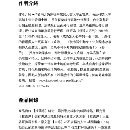
作者介紹
作者介紹 ■作者簡介吳家德畢業於元智大學企管系、南台科技大學
高階主管企管碩士班。 曾任荷蘭銀行高雄分行襄理、台北富邦銀
行個金總處副理、京城銀行台南分行經理、遠東商銀鳳山分行經
理，現任遠東商銀嘉義分行經理。獲選為《經理人月刊》2016年
度「100MVP經理人」。著有《成為別人心中的一個「咖」：讓你
的職場與人生更富有》（遠流）、《從卡關中翻身：45則勵志故事
翻轉人生窘境，菜鳥、老鳥不可不知的職場破關指南！》（麥
田）。 投身金融業多年，卻散發厚實人文底蘊；身為高階主管，
仍能親和待人、始終學習不輟。工作時全力挑戰自我，休息時徜徉
慢跑時光，探看每一寸家鄉土地的細緻紋理，亦或自書中提煉豐沛
哲思，轉化為職場與生活的養分。 他相信，以最真誠的態度廣結
善緣，因此人脈無所不在；以最熱情的心驅動世界，便能處處幸福
盈滿。 臉書：www.facebook.com profile.php?
id=100000614275745
產品目錄
產品目錄 【推薦序】轉念，尋找那把獨特的破關鑰匙／田定豐
【推薦序】儲存滿滿正能量的時光容器／周添財 【推薦序】人脈
谷哥搜尋引擎／謝文憲 【自序】功不唐捐的人生 破關指南 1：勾
勒自己的願景地圖 你夠認識自己嗎？ 你敢打掉重練嗎？ 一道道應