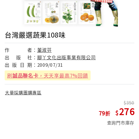
台灣嚴選蔬果108味
作
者：
董淑芬
出
版
社：
腳丫文化出版事業有限公司
出
版
日
期：
2009/07/31
刷
誠品聯名卡
，天天享最高7%回饋
大量採購團購專區
350
276
79
查詢門市庫存