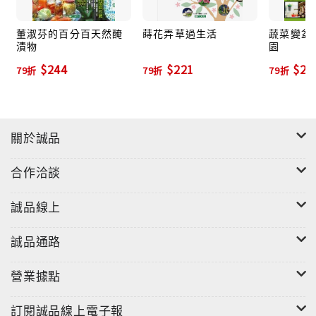
董淑芬的百分百天然醃
蒔花弄草過生活
蔬菜變盆栽
漬物
園
$244
$221
$23
79折
79折
79折
關於誠品
合作洽談
誠品線上
誠品通路
營業據點
訂閱誠品線上電子報