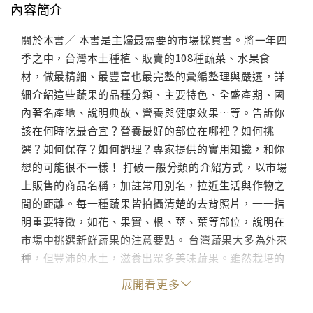
內容簡介
關於本書／ 本書是主婦最需要的市場採買書。將一年四
季之中，台灣本土種植、販賣的108種蔬菜、水果食
材，做最精細、最豐富也最完整的彙編整理與嚴選，詳
細介紹這些蔬果的品種分類、主要特色、全盛產期、國
內著名產地、說明典故、營養與健康效果…等。告訴你
該在何時吃最合宜？營養最好的部位在哪裡？如何挑
選？如何保存？如何調理？專家提供的實用知識，和你
想的可能很不一樣！ 打破一般分類的介紹方式，以市場
上販售的商品名稱，加註常用別名，拉近生活與作物之
間的距離。每一種蔬果皆拍攝清楚的去背照片，一一指
明重要特徵，如花、果實、根、莖、葉等部位，說明在
市場中挑選新鮮蔬果的注意要點。 台灣蔬果大多為外來
種，但豐沛的水土，滋養出眾多美味蔬果。雖然栽培的
技術與品質不斷進步，但常因為流行風潮或行情哄抬，
展開看更多
造成農家搶種與追價，反而導致一些滋味單純、賣相質
樸的美味品種，日益消失。其實蔬果在合適的季節、氣