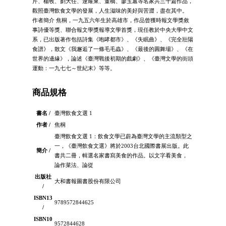
芹、楊牧、劉大任、逯耀東、董橋、廖玉蕙等名家共三十篇作品，
觀照臺灣飲食文學的發展，人生滋味的美好與苦澀，盡在其中。
作者簡介 焦桐，一九五六年生於高雄市，作品曾獲時報文學獎敘
事詩優等獎、聯合報文學獎報導文學首獎，現任教於中央大學中文
系，已出版著作包括詩集《咆哮都市》、《失眠曲》、《完全壯陽
食譜》，散文《我邂逅了一條毛毛蟲》、《最後的圓舞場》、《在
世界的邊緣》，論述《臺灣戰後初期的戲劇》、《臺灣文學的街頭
運動：一九七七～世紀末》等等。
商品規格
書名 /
臺灣飲食文選 1
作者 /
焦桐
臺灣飲食文選 1：飲食文學已蔚為臺灣文學的主流類型之
一，《臺灣飲食文選》將於2003台北國際書展出版。此
簡介 /
書共二冊，輯選名家書寫美食的作品。以文字看美食，
論作菜法、論從
出版社
大和書報圖書股份有限公司
/
ISBN13
9789572844625
/
ISBN10
9572844628