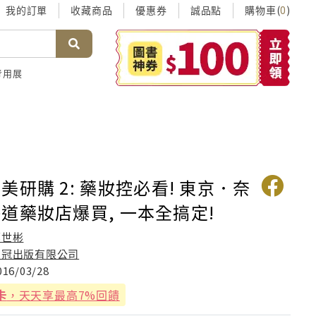
我的訂單
收藏商品
優惠券
誠品點
購物車(
)
0
考用展
美研購 2: 藥妝控必看! 東京．奈
道藥妝店爆買, 一本全搞定!
鄭世彬
晶冠出版有限公司
016/03/28
卡
，天天享最高7%回饋