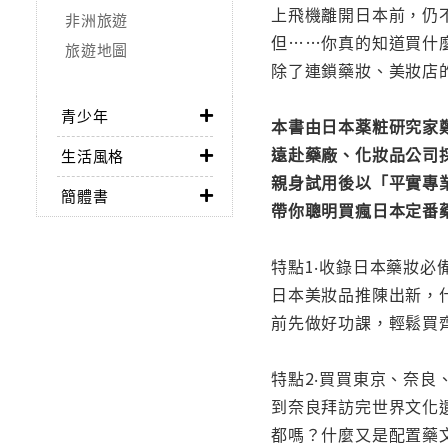
上飛機離開日本前，仍
非洲旅遊
但……你真的知道買什
旅遊地圖
除了連鎖藥妝、美妝店
青少年
本書由日本薬粧研究家
遠赴藥廠、化妝品公司
生活風格
親身試用後以「平實專
簡體書
帶你聰明買瘋日本定番
特點1‧收錄日本藥妝必備
日本美妝品推陳出新，
前先做好功課，輕鬆買
特點2‧買買東京、奈良
到奈良拜訪完世界文化
都嗎？什麼又是配置藥