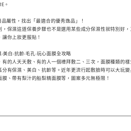
RE。
保養品屬性，找出「最適合的優秀逸品」！
利，保濕這道保養步驟也不是選用某些成分保濕性就特別好，
，讓你上妝更服貼！
‧美白‧抗齡‧毛孔‧玩心面膜全攻略
，有的人天天敷、有的人一個禮拜敷二、三次，面膜種類的樣
區分有保濕、美白、抗齡等。近年更流行起敷臉時可以大玩變
面膜、帶有梨汁的船梨精面膜等，圖案多元無極限！