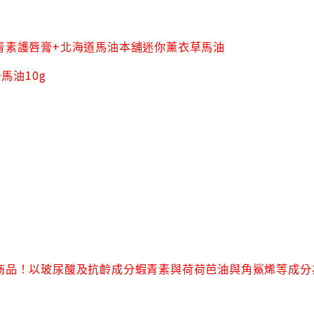
+
青素護唇膏
北海道馬油本舖迷你薰衣草馬油
+
10g
馬油
商品！以玻尿酸及抗齡成分蝦青素與荷荷芭油與角鯊烯等成分