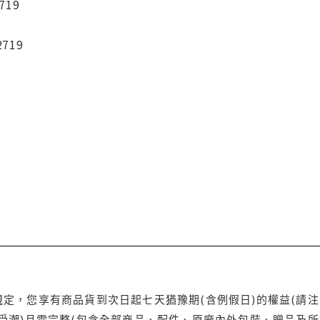
719
2719
定，您享有商品貨到次日起七天猶豫期(含例假日)的權益(請
受潮)且需完整(包含全部商品、配件、原廠內外包裝、贈品及所