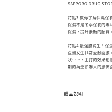
SAPPORO DRUG STO
特點3‧教你了解保濕
保濕不是冬季保養的專
保濕，提升素顏的顏質
特點4‧最強膜範生！保濕
亞洲女生非常愛敷面膜
狀……，主打的效果也
期的萬聖節嚇人的恐怖
贈品說明