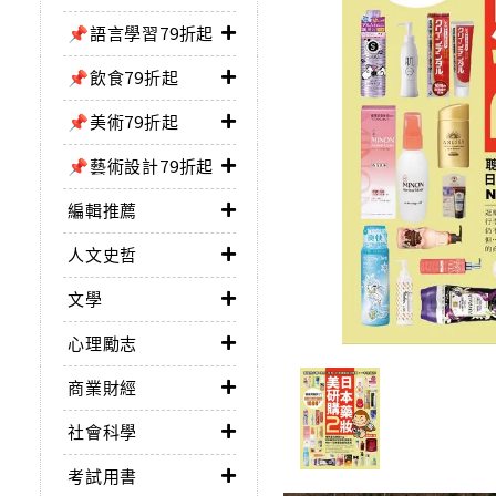
📌語言學習79折起
📌飲食79折起
📌美術79折起
📌藝術設計79折起
編輯推薦
人文史哲
文學
心理勵志
商業財經
社會科學
考試用書