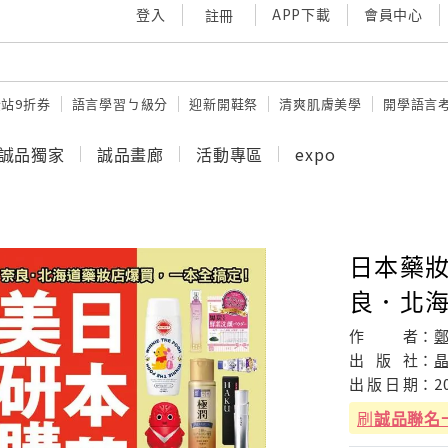
登入
APP下載
會員中心
註冊
站9折券
語言學習ㄅ級分
迎新開鞋祭
清爽肌膚美學
開學語言
誠品獨家
誠品畫廊
活動專區
expo
日本藥妝
良．北海
作
者：
出
版
社：
出
版
日
期：
2
刷
誠品聯名