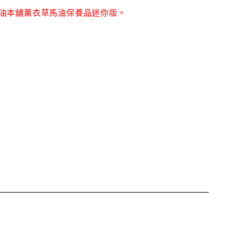
油本舖薰衣草馬油保養品迷你版。