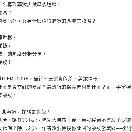
不忘再到藥妝店做最後巡禮。
麼嗎？
的商品外，又有什麼值得購買的區域美妝呢？
鄭世彬，
採訪，
業」的角度分析分享，
藥妝！
ITEM1000+，最新、最紮實的藥、美妝情報！
什麼是最當紅的商品？最流行的保養素材是什麼？第一手掌握
齊藥妝。
、北海道，採購更進級！
遺產、餵食完小鹿、吃完大佛布丁後，藥妝控絕不會忘了要鑽
文化呢？除此之外，作者還要傳授你北國的藥妝激戰區──狸小