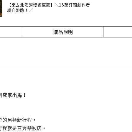
【來去北海道慢遊車露】＼15萬訂閱創作者
親自帶路！／
贈品說明
研究家出馬！
遊的另類新行程，
行程就是直奔藥妝店，