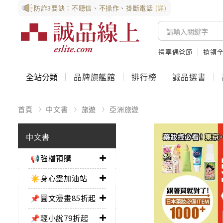
防詐3要訣：不聽信、不操作、掛斷電話
(詳)
禮享偶爸節
搶領全
全站分類
品牌旗艦館
排行榜
誠品選書
首頁
中文書
旅遊
亞洲旅遊
中文書
📢強檔預購
☀️身心靈加油站
📌圖文漫畫85折起
📌輕小說79折起