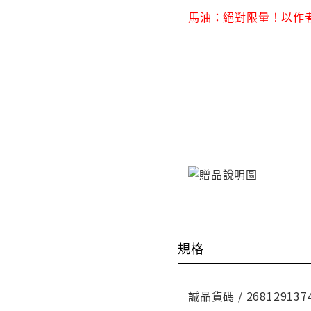
馬油：絕對限量！以作
規格
誠品貨碼 / 268129137