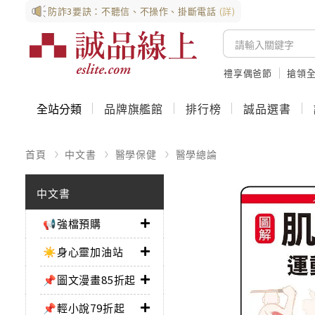
防詐3要訣：不聽信、不操作、掛斷電話
(詳)
禮享偶爸節
搶領全
全站分類
品牌旗艦館
排行榜
誠品選書
首頁
中文書
醫學保健
醫學總論
中文書
📢強檔預購
☀️身心靈加油站
📌圖文漫畫85折起
📌輕小說79折起