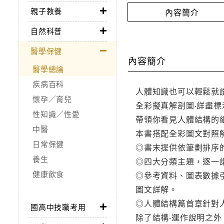
親子教養
內容簡介
自然科普
醫學保健
內容簡介
醫學總論
疾病百科
人體知識也可以輕鬆就
懷孕／育兒
全彩擬真解剖圖‧詳盡
性知識／性愛
帶領你看見人體結構的
中醫
本書搭配全彩圖文對照
日常保健
◎書末提供依筆劃排序
養生
◎四大分類主題，逐一
健康飲食
◎參考資料、圖表數據
圖文詳解。
◎人體結構篇首章針對
國高中技職考用
除了結構‧運作說明之外