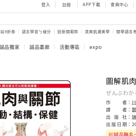
登入
APP下載
會員中心
註冊
站9折券
語言學習ㄅ級分
迎新開鞋祭
清爽肌膚美學
開學語言
誠品獨家
誠品畫廊
活動專區
expo
圖解肌肉
ぜんぶわか
作
者：
川
譯
者：
出
版
社：
出
版
日
期：
2
刷
誠品聯名