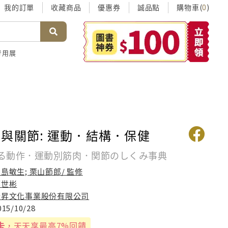
我的訂單
收藏商品
優惠券
誠品點
購物車(
)
0
考用展
與關節: 運動．結構．保健
る動作．運動別筋肉．関節のしくみ事典
島敏生; 栗山節郎/ 監修
鄭世彬
瑞昇文化事業股份有限公司
015/10/28
卡
，天天享最高7%回饋