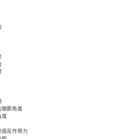
肉
節
肉
響
期
的關節角度
角度
地面反作用力
力矩