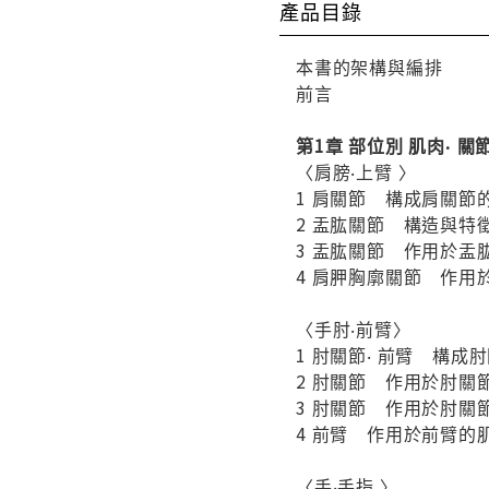
產品目錄
本書的架構與編排
前言
第1章 部位別 肌肉‧ 
〈肩膀‧上臂 〉
1 肩關節 構成肩關節
2 盂肱關節 構造與特
3 盂肱關節 作用於盂
4 肩胛胸廓關節 作用
〈手肘‧前臂〉
1 肘關節‧ 前臂 構
2 肘關節 作用於肘關
3 肘關節 作用於肘關
4 前臂 作用於前臂的
〈手‧手指 〉