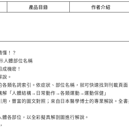
產品目錄
作者介紹
讀懂！？
標示人體部位名稱
組成機密！
解說。
的各類名詞索引。依症狀、部位名稱，就可快速找到刊載頁面
講解「人體結構→日常動作→各類運動→運動保健」
引用，豐富的圖文對照；來自日本醫學博士的專業解說。全書
人體各部位，以全彩擬真解剖圖進行解說。
，