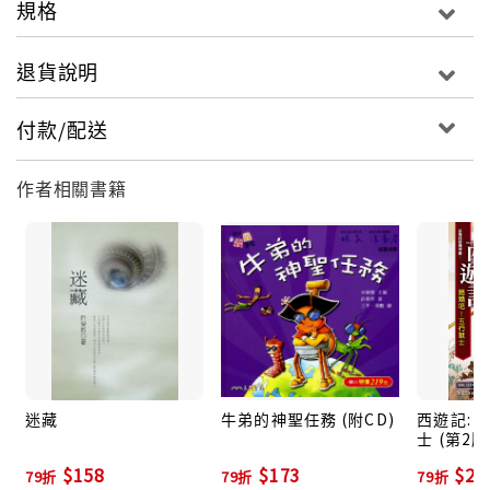
規格
你甚至以為什麼事情都沒發生過。
退貨說明
但藉著書寫，我們留住了一些，就彷彿每個人的童
年裡，都有個衣衫不整的雲飛揚，在白花花的漫漫大路
付款/配送
上走著。四起的煙塵，幾乎迷離了我們的雙眼。有天，
當我們睜開眼，雲飛揚依舊走著，但我們已不再是當年
作者相關書籍
的孩兒身。
作者簡介
許榮哲
台大農工所畢業，曾獲時報文學獎、寶島文學獎、梁實
秋文學獎、吳濁流文藝獎、教育部文藝創作獎、宗教文
學獎、國家文化藝術基金會創作補助，現就讀東華大學
迷藏
牛弟的神聖任務 (附CD)
西遊記: 
創作與英語文學研究所，已出版短篇小說集《迷藏》。
士 (第2版
$158
$173
$20
79折
79折
79折