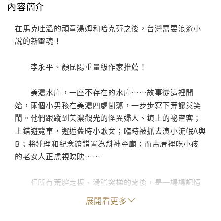
內容簡介
在馬克吐溫的頑童湯姆和哈克芬之後，台灣需要浪遊小
說的新靈魂！
李永平、顏昆陽重量級作家推薦！
美濃水庫，一座不存在的水庫……故事從這裡開
始，兩個小男孩在美濃四處闖蕩，一步步寫下荒謬與笑
鬧。他們跟蹤到美濃觀光的怪異婦人、鎮上的祕密客；
上錯遊覽車，邂逅舊時小歌女；臨時被抓去演小流氓A與
B；將鍾理和紀念館錯置為斜神歪廟；而古厝裡吃小孩
的老女人正虎視眈眈……
但所有荒腔走板、滑稽突梯的背後，是一場場記憶
與時間的角力。時間，一道最憂傷的字眼，執著地往前
展開看更多
走，不回頭，無視於我們的乞求。有時候，你以為戰勝
了時間，卻不知，你所拼湊起的只是記憶碎片；或者，