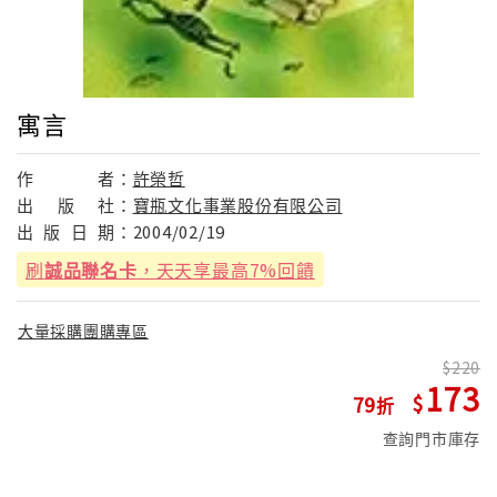
寓言
作
者：
許榮哲
出
版
社：
寶瓶文化事業股份有限公司
出
版
日
期：
2004/02/19
刷
誠品聯名卡
，天天享最高7%回饋
大量採購團購專區
220
173
79
查詢門市庫存