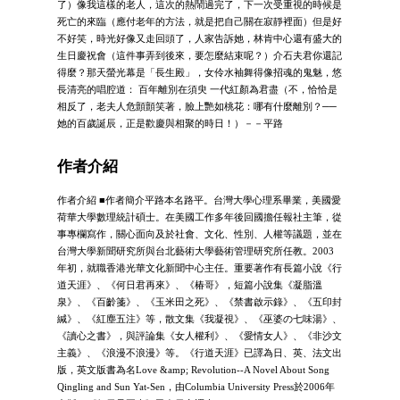
了）像我這樣的老人，這次的熱鬧過完了，下一次受重視的時候是
死亡的來臨（應付老年的方法，就是把自己關在寂靜裡面）但是好
不好笑，時光好像又走回頭了，人家告訴她，林肯中心還有盛大的
生日慶祝會（這件事弄到後來，要怎麼結束呢？）介石夫君你還記
得麼？那天螢光幕是「長生殿」，女伶水袖舞得像招魂的鬼魅，悠
長清亮的唱腔道： 百年離別在須臾 一代紅顏為君盡（不，恰恰是
相反了，老夫人危顫顫笑著，臉上艷如桃花：哪有什麼離別？──
她的百歲誕辰，正是歡慶與相聚的時日！）－－平路
作者介紹
作者介紹 ■作者簡介平路本名路平。台灣大學心理系畢業，美國愛
荷華大學數理統計碩士。在美國工作多年後回國擔任報社主筆，從
事專欄寫作，關心面向及於社會、文化、性別、人權等議題，並在
台灣大學新聞研究所與台北藝術大學藝術管理研究所任教。2003
年初，就職香港光華文化新聞中心主任。重要著作有長篇小說《行
道天涯》、《何日君再來》、《椿哥》，短篇小說集《凝脂溫
泉》、《百齡箋》、《玉米田之死》、《禁書啟示錄》、《五印封
緘》、《紅塵五注》等，散文集《我凝視》、《巫婆の七味湯》、
《讀心之書》，與評論集《女人權利》、《愛情女人》、《非沙文
主義》、《浪漫不浪漫》等。《行道天涯》已譯為日、英、法文出
版，英文版書為名Love &amp; Revolution--A Novel About Song
Qingling and Sun Yat-Sen，由Columbia University Press於2006年