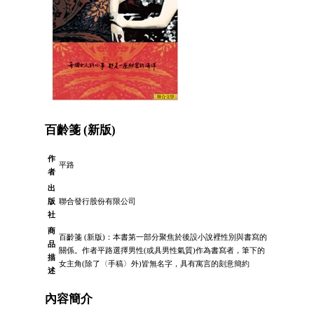
百齡箋 (新版)
作
平路
者
出
版
聯合發行股份有限公司
社
商
百齡箋 (新版)：本書第一部分聚焦於後設小說裡性別與書寫的
品
關係。作者平路選擇男性(或具男性氣質)作為書寫者，筆下的
描
女主角(除了〈手稿〉外)皆無名字，具有寓言的刻意簡約
述
內容簡介