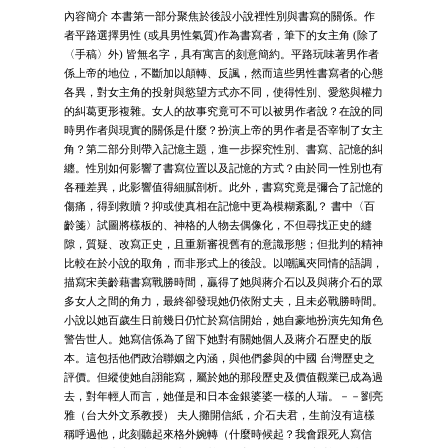
內容簡介 本書第一部分聚焦於後設小說裡性別與書寫的關係。作
者平路選擇男性 (或具男性氣質)作為書寫者，筆下的女主角 (除了
〈手稿〉外) 皆無名字，具有寓言的刻意簡約。平路玩味著男作者
係上帝的地位，不斷加以顛轉、反諷，然而這些男性書寫者的心態
各異，對女主角的投射與慾望方式亦不同，使得性別、愛慾與權力
的糾葛更形複雜。女人的故事究竟可不可以被男作者說？在說的同
時男作者與現實的關係是什麼？扮演上帝的男作者是否宰制了女主
角？第二部分則帶入記憶主題，進一步探究性別、書寫、記憶的糾
纏。性別如何影響了書寫位置以及記憶的方式？由於同一性別也有
各種差異，此影響值得細膩剖析。此外，書寫究竟是彌合了記憶的
傷痛，得到救贖？抑或使真相在記憶中更為模糊紊亂？ 書中〈百
齡箋〉試圖將樣板的、神格的人物去偶像化，不但尋找正史的縫
隙，質疑、改寫正史，且重新審視舊有的意識形態；但批判的精神
比較在於小說的取角，而非形式上的後設。以嘲諷夾同情的語調，
描寫宋美齡藉書寫戰勝時間，贏得了她與蔣介石以及與蔣介石的眾
多女人之間的角力，最終卻發現她仍依附丈夫，且未必戰勝時間。
小說以她百歲生日前幾日仍忙於寫信開始，她自豪地扮演先知角色
警告世人。她寫信係為了留下她對有關她個人及蔣介石歷史的版
本。這包括他們政治聯姻之內涵，與他們參與的中國 台灣歷史之
評價。但縱使她自詡能寫，屬於她的那段歷史及價值觀業已成為過
去，對年輕人而言，她僅是和日本金銀婆婆一樣的人瑞。－－劉亮
雅（台大外文系教授） 夫人攤開信紙，介石夫君，生前沒有這樣
稱呼過他，此刻聽起來格外婉轉（什麼時候起？我會跟死人寫信