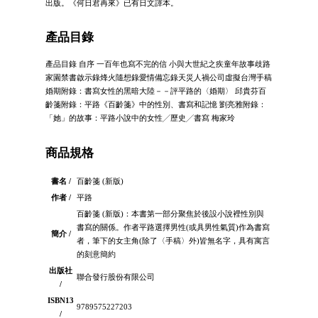
出版。《何日君再來》已有日文譯本。
產品目錄
產品目錄 自序 一百年也寫不完的信 小與大世紀之疾童年故事歧路
家園禁書啟示錄烽火隨想錄愛情備忘錄天災人禍公司虛擬台灣手稿
婚期附錄：書寫女性的黑暗大陸－－評平路的〈婚期〉 邱貴芬百
齡箋附錄：平路《百齡箋》中的性別、書寫和記憶 劉亮雅附錄：
「她」的故事：平路小說中的女性╱歷史╱書寫 梅家玲
商品規格
書名 /
百齡箋 (新版)
作者 /
平路
百齡箋 (新版)：本書第一部分聚焦於後設小說裡性別與
書寫的關係。作者平路選擇男性(或具男性氣質)作為書寫
簡介 /
者，筆下的女主角(除了〈手稿〉外)皆無名字，具有寓言
的刻意簡約
出版社
聯合發行股份有限公司
/
ISBN13
9789575227203
/