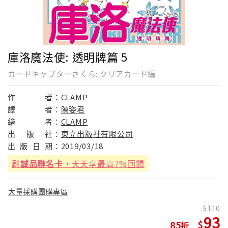
庫洛魔法使: 透明牌篇 5
カードキャプターさくら: クリアカード編
作
者：
CLAMP
譯
者：
陳姿君
繪
者：
CLAMP
出
版
社：
東立出版社有限公司
出
版
日
期：
2019/03/18
刷
誠品聯名卡
，天天享最高7%回饋
大量採購團購專區
110
93
85