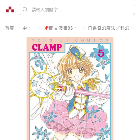
首頁
中文書
📌圖文漫畫85折起
日系奇幻魔法／科幻冒險