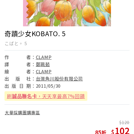
奇蹟少女KOBATO. 5
こばと。 5
作
者：
CLAMP
譯
者：
鄭珮茹
繪
者：
CLAMP
出
版
社：
台灣角川股份有限公司
出
版
日
期：
2011/05/30
刷
誠品聯名卡
，天天享最高7%回饋
大量採購團購專區
120
102
85