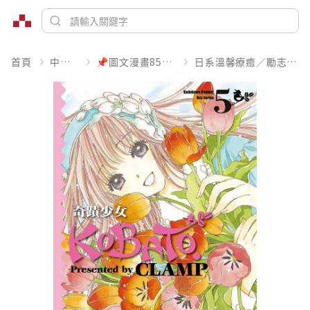
首頁
中文書
📌圖文漫畫85折起
日系溫馨療癒／勵志搞笑