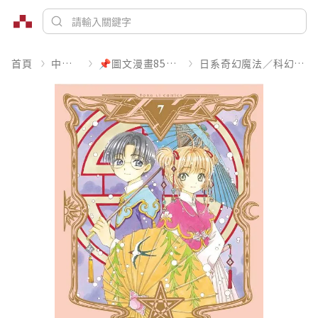
首頁
中文書
📌圖文漫畫85折起
日系奇幻魔法／科幻冒險