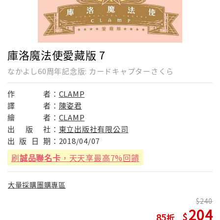
庫洛魔法使愛藏版 7
なかよし60周年記念版: カードキャプターさくら
作
者：
CLAMP
譯
者：
陳姿君
繪
者：
CLAMP
出
版
社：
東立出版社有限公司
出
版
日
期：
2018/04/07
刷
誠品聯名卡
，天天享最高7%回饋
大量採購團購專區
240
204
85