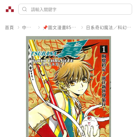
首頁
中文書
📌圖文漫畫85折起
日系奇幻魔法／科幻冒險