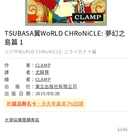
TSUBASA翼WoRLD CHRoNiCLE: 夢幻之
島篇 1
ツバサWoRLD CHRoNiCLE: ニライカナイ編
作
者：
CLAMP
譯
者：
尤靜慧
繪
者：
CLAMP
出
版
社：
東立出版社有限公司
出
版
日
期：
2015/09/28
刷
誠品聯名卡
，天天享最高7%回饋
大量採購團購專區
100