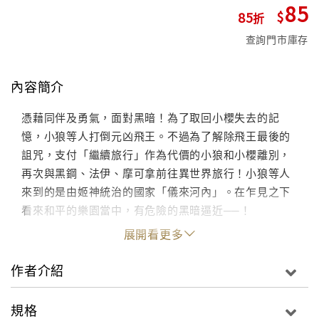
85
85
查詢門市庫存
內容簡介
憑藉同伴及勇氣，面對黑暗！為了取回小櫻失去的記
憶，小狼等人打倒元凶飛王。不過為了解除飛王最後的
詛咒，支付「繼續旅行」作為代價的小狼和小櫻離別，
再次與黑鋼、法伊、摩可拿前往異世界旅行！小狼等人
來到的是由姬神統治的國家「儀來河內」。在乍見之下
看來和平的樂園當中，有危險的黑暗逼近──！
展開看更多
作者介紹
規格