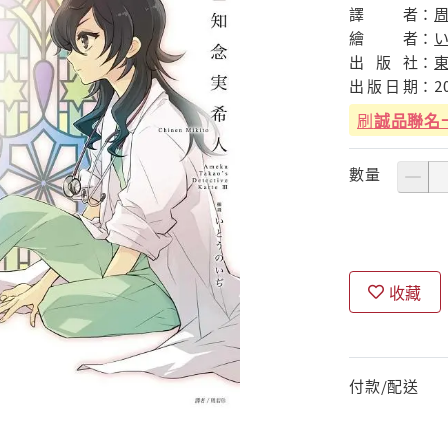
譯
者：
繪
者：
出
版
社：
出
版
日
期：
2
刷
誠品聯名
數量
收藏
付款/配送