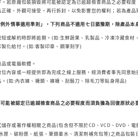
字。若原廠包裝損毀將可能被認定為已逾越檢查商品之必要程度，
品正確、外觀可接受，再行拆封，以免影響您的權利；若為產品
理例外情事適用準則」，下列商品不適用七日猶豫期，除產品本
短或解約時即將逾期。(如:生鮮蔬果、乳製品、冷凍冷藏食材、
製化給付。(如:客製印章、鋼筆刻字)
商品或電腦軟體。
位內容或一經提供即為完成之線上服務，經消費者事先同意始提
。(如:內衣褲、襪類、褲襪、刮鬍刀、除毛刀等貼身用品)
可能被認定已逾越檢查商品之必要程度而須負擔為回復原狀必要
儲存或著作權相關之商品(包含但不限於CD、VCD、DVD、電
水匣、碳粉匣、紙張、筆類墨水、清潔劑補充包等)之商品包裝已