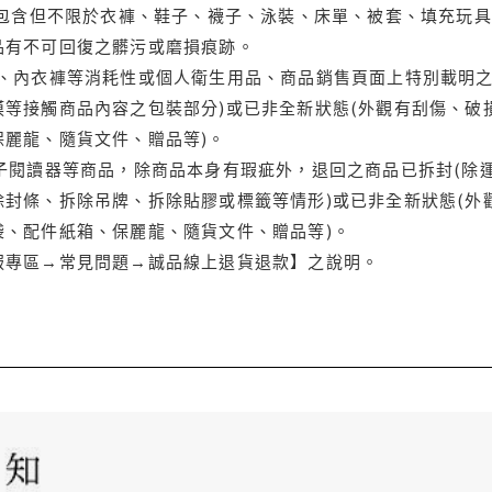
(包含但不限於衣褲、鞋子、襪子、泳裝、床單、被套、填充玩具
品有不可回復之髒污或磨損痕跡。
品、內衣褲等消耗性或個人衛生用品、商品銷售頁面上特別載明之
等接觸商品內容之包裝部分)或已非全新狀態(外觀有刮傷、破
保麗龍、隨貨文件、贈品等)。
電子閱讀器等商品，除商品本身有瑕疵外，退回之商品已拆封(除
封條、拆除吊牌、拆除貼膠或標籤等情形)或已非全新狀態(外
袋、配件紙箱、保麗龍、隨貨文件、贈品等)。
服專區→常見問題→誠品線上退貨退款】之說明。