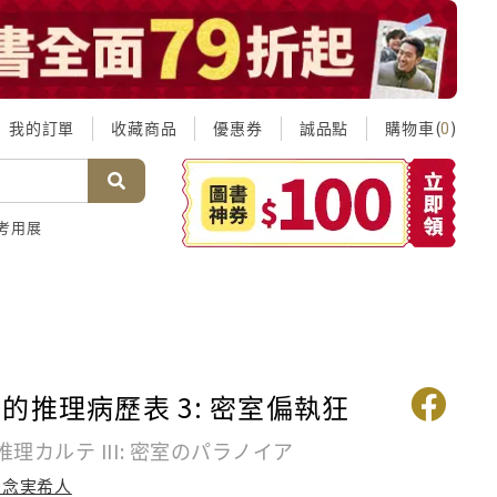
我的訂單
收藏商品
優惠券
誠品點
購物車(
)
0
考用展
的推理病歷表 3: 密室偏執狂
理カルテ III: 密室のパラノイア
知念実希人