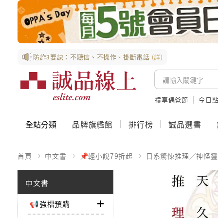
防詐3要訣：不聽信、不操作、掛斷電話
(詳)
禮享偶爸節
今日
全站分類
品牌旗艦館
排行榜
誠品選書
首頁
中文書
📌輕小說79折起
日系驚悚推理／神怪靈
中文書
📢強檔預購