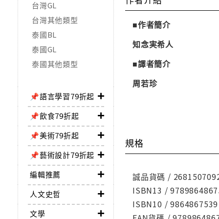
台灣GL
台灣其他類型
■作者簡介
泰國BL
知念実希人
泰國GL
■譯者簡介
泰國其他類型
周若珍
📌語言學習79折起
📌飲食79折起
📌美術79折起
規格
📌藝術設計79折起
編輯推薦
誠品貨碼 / 268150709
ISBN13 / 9789864867
人文史哲
ISBN10 / 9864867539
文學
EAN貨碼 / 978986486