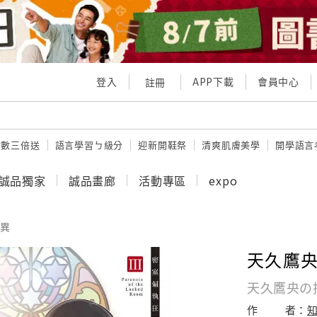
登入
APP下載
會員中心
註冊
點數三倍送
語言學習ㄅ級分
迎新開鞋祭
清爽肌膚美學
開學語言
誠品獨家
誠品畫廊
活動專區
expo
異
天久鷹央
天久鷹央の推
作
者：