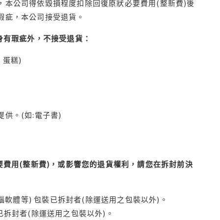
本公司得依毀損程度扣除回復原狀必要費用(整新費)後
瑕疵，本公司接受退貨。
身有瑕疵外，不接受退貨：
蛋糕)
供。(如:電子書)
費用(整新費)，或影響您的退貨權利，請您在拆封前決
腦軟體等) 包裝已拆封者(除運送用之包裝以外)。
拆封者(除運送用之包裝以外)。