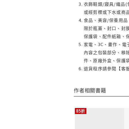
衣飾鞋類/寢具/織品
或經剪標或下水或商
食品、美容/保養用
限於瓶蓋、封口、封膜
保護袋、配件紙箱、
家電、3C、畫作、
內容之包裝部分、移除
件、原廠外盒、保護
退貨程序請參閱【客
作者相關書籍
85折