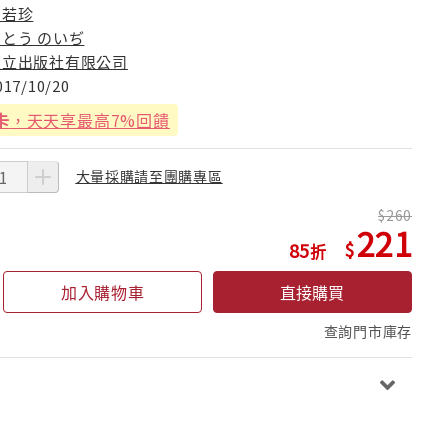
周若珍
いとう のいぢ
東立出版社有限公司
017/10/20
卡
，天天享最高7%回饋
大量採購請至團購專區
260
221
85
加入購物車
直接購買
查詢門市庫存