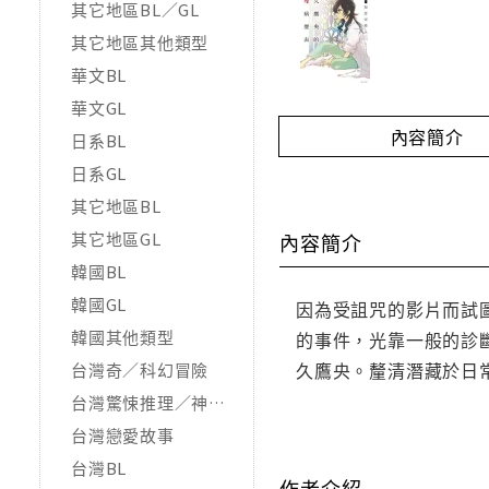
其它地區BL／GL
其它地區其他類型
華文BL
華文GL
內容簡介
日系BL
日系GL
其它地區BL
其它地區GL
內容簡介
韓國BL
韓國GL
因為受詛咒的影片而試
韓國其他類型
的事件，光靠一般的診
久鷹央。釐清潛藏於日
台灣奇／科幻冒險
台灣驚悚推理／神怪靈異
台灣戀愛故事
台灣BL
作者介紹