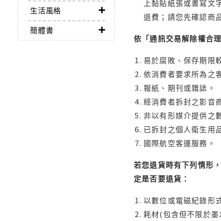
上黏貼紙張或書寫文
生活風格
退費；請您先確認商
簡體書
依「通訊交易解除權合
易於腐敗、保存期限較
依消費者要求所為之客
報紙、期刊或雜誌。
經消費者拆封之影音
非以有形媒介提供之數
已拆封之個人衛生用品
國際航空客運服務。
若您退貨時有下列情形，
定是否要退貨：
以數位或電磁紀錄形式
耗材(包含但不限於墨