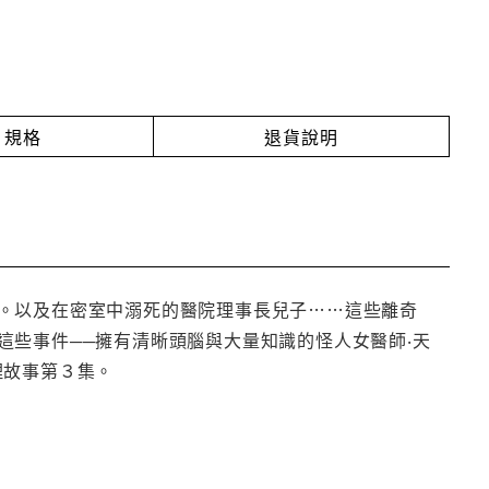
規格
退貨說明
。以及在密室中溺死的醫院理事長兒子……這些離奇
些事件──擁有清晰頭腦與大量知識的怪人女醫師‧天
理故事第３集。