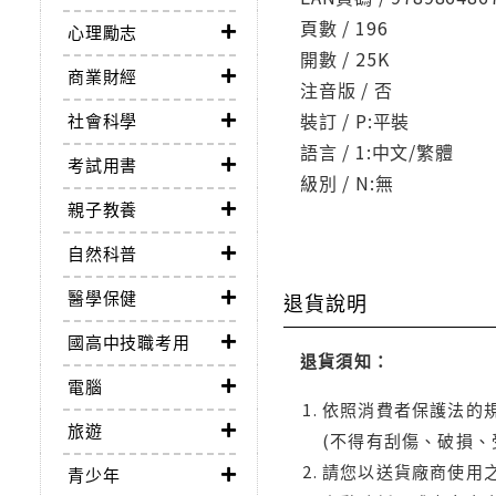
頁數 / 196
心理勵志
開數 / 25K
商業財經
注音版 / 否
裝訂 / P:平裝
社會科學
語言 / 1:中文/繁體
考試用書
級別 / N:無
親子教養
自然科普
醫學保健
退貨說明
國高中技職考用
退貨須知：
電腦
依照消費者保護法的規
旅遊
(不得有刮傷、破損、
請您以送貨廠商使用
青少年