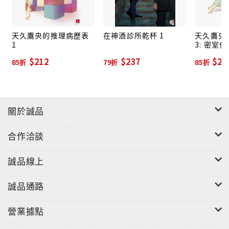
天久鷹央的推理病歷表
在神酒診所乾杯 1
天久鷹央
1
3: 密室
$212
$237
$22
85折
79折
85折
關於誠品
合作洽談
誠品線上
誠品通路
營業據點