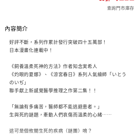
查詢門市庫存
內容簡介
好評不斷，系列作累計發行突破四十五萬部！
日本漫畫化連載中！
《飼養溫柔死神的方法》作者知念実希人
《灼眼的夏娜》、《涼宮春日》系列人氣繪師「いとう
のいぢ」
聯手獻上新感覺醫學推理之作第二集！！
「無論有多痛苦，醫師都不能逃避患者。」
生與死的謎題，牽動人們哀傷而溫柔的心緒……
這可是個攸關生死的疾病（謎團）唷？