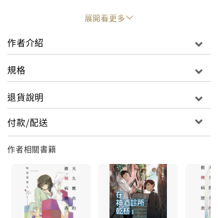
主訴自己的碳酸飲料被下毒的卡車司機、哭著說半夜出
展開看更多
現吸血鬼的護理師、表示病房裡有天使的少年──棘手病
人的巢窟統括診斷部，今天也湧進了許多令人費解的病
作者介紹
例。然而在看似荒誕無稽的事件背後，那些「真凶」其
實是因為某種出乎意料的疾病……
規格
前所未有的天才女醫師‧天久鷹央將透過「診斷」來解開
所有謎團－－新型態醫療推理故事第二集。
退貨說明
付款/配送
作者相關書籍