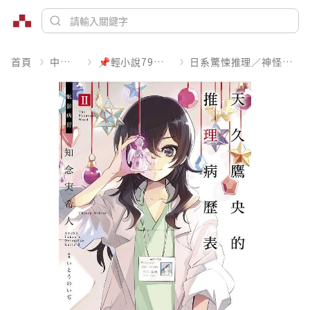
首頁
中文書
📌輕小說79折起
日系驚悚推理／神怪靈異