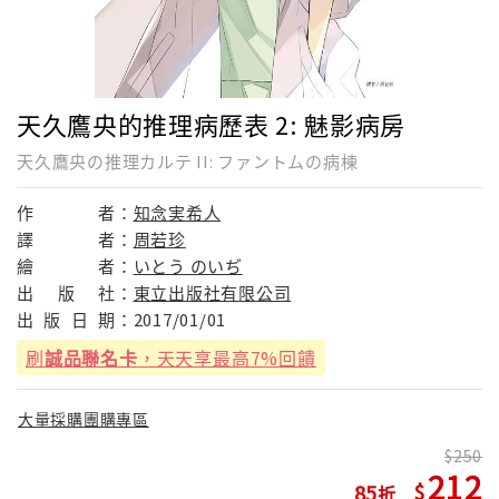
天久鷹央的推理病歷表 2: 魅影病房
天久鷹央の推理カルテ II: ファントムの病棟
作
者：
知念実希人
譯
者：
周若珍
繪
者：
いとう のいぢ
出
版
社：
東立出版社有限公司
出
版
日
期：
2017/01/01
刷
誠品聯名卡
，天天享最高7%回饋
大量採購團購專區
250
212
85