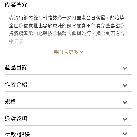
內容簡介
◎流行鋼琴雙月刊雜誌◎一網打盡港台日韓最in的哈燒
金曲◎獨家推出忠於原味的鋼琴獨奏＋伴奏完整套譜◎
揭露鍵盤編曲必殺技◎橫跨古典與流行，揉合東西方音
樂元素
展開看更多
產品目錄
作者介紹
規格
退貨說明
付款/配送