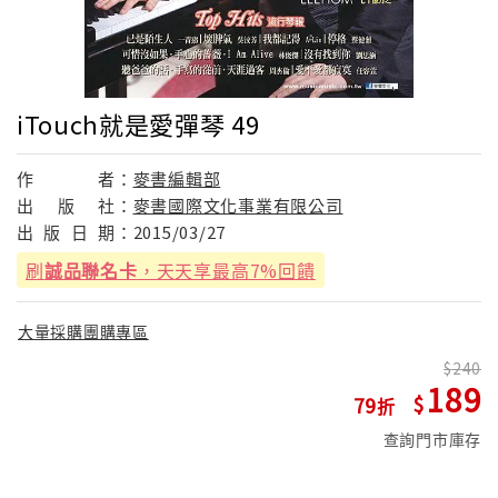
iTouch就是愛彈琴 49
作
者：
麥書編輯部
出
版
社：
麥書國際文化事業有限公司
出
版
日
期：
2015/03/27
刷
誠品聯名卡
，天天享最高7%回饋
大量採購團購專區
240
189
79
查詢門市庫存