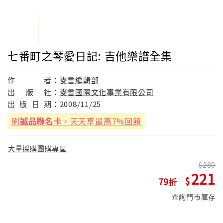
七番町之琴愛日記: 吉他樂譜全集
作
者：
麥書編輯部
出
版
社：
麥書國際文化事業有限公司
出
版
日
期：
2008/11/25
刷
誠品聯名卡
，天天享最高7%回饋
大量採購團購專區
280
221
79
查詢門市庫存