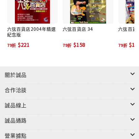
六弦百貨店2004年精選
六弦百貨店 34
六弦百貨店
紀念版
$221
$158
$15
79折
79折
79折
關於誠品
合作洽談
誠品線上
誠品通路
營業據點