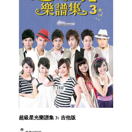
超級星光樂譜集 3: 吉他版
作