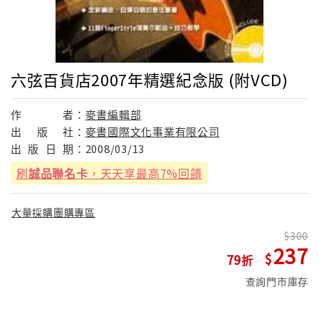
六弦百貨店2007年精選紀念版 (附VCD)
作
者：
麥書編輯部
出
版
社：
麥書國際文化事業有限公司
出
版
日
期：
2008/03/13
刷
誠品聯名卡
，天天享最高7%回饋
大量採購團購專區
300
237
79
查詢門市庫存