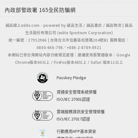
我不想忘記你 ／ 郭靜 （Claire）
內政部警政署
165全民防騙網
老婆 ／ S.H.E
誠品線上eslite.com - powered by 誠品生活 / 誠品書店 / 誠品物流 | 誠品
生活股份有限公司 (eslite Spectrum Corporation)
統一編號：27952966 | 台灣台北市信義區松德路204號B1 服務電話：
離開地球表面 ／ 五月天
0800-666-798／+886-2-8789-8921
本網站已依台灣網站內容分級規定處理｜建議使用瀏覽器版本：Google
私奔到月球 ／ 五月天＆陳綺貞
Chrome版本60以上 / Firefox版本48以上 / Safari 版本11以上
落葉歸根 ／ 王力宏
Passkey Pledge
不能說的秘密 ／ 周杰倫
資通安全管理系統榮獲
ISO/IEC 27001認證
背叛 ／ 楊宗煒（原唱：曹格）
雲端服務資訊安全管理榮獲
ISO/IEC 27017認證
喜歡 ／ 張懸
行動應用APP基本資安
路口 ／ 張震嶽