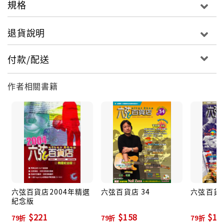
規格
專屬天使 ／ Tank（電視劇“花樣少年少年”主題曲）
退貨說明
天使 ／ 五月天（“le Power”廣告主題曲）
付款/配送
我又初戀了 ／ 五月天
作者相關書籍
博杯 ／ 江蕙（台語）
小情歌 ／ 蘇打綠（吉他版）（電影“六號出口”主題
曲）
被雨困住的城市 ／ 蘇打綠
給自己的情歌／梁詠琪（周杰倫量身訂作，最佳少女情
六弦百貨店2004年精選
六弦百貨店 34
六弦百貨店
紀念版
歌）
$221
$158
$15
79折
79折
79折