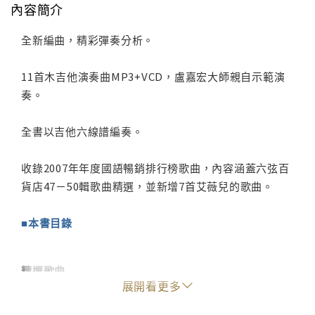
內容簡介
全新編曲，精彩彈奏分析。
11首木吉他演奏曲MP3+VCD，盧嘉宏大師親自示範演
奏。
全書以吉他六線譜編奏。
收錄2007年年度國語暢銷排行榜歌曲，內容涵蓋六弦百
貨店47－50輯歌曲精選，並新增7首艾薇兒的歌曲。
■本書目錄
精選歌曲
展開看更多
非你莫屬 ／ Tank