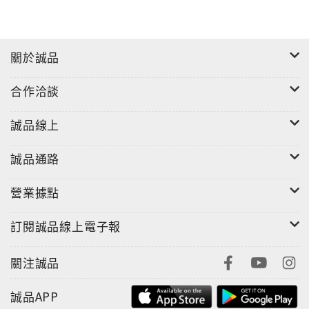
記得愛／阿沁＆李玖哲
我不懂／阿沁
關於誠品
笨蛋／金莎
合作洽談
逆光／孫燕姿
誠品線上
安寧／孫燕姿（不插電最佳情歌）
誠品通路
飛魚／蘇打綠
營業據點
淘汰／陳奕迅
訂閱誠品線上電子報
愛情轉移／陳奕迅（電影“愛情呼叫轉移”主題曲）
關注誠品
旋律／林宇中
誠品APP