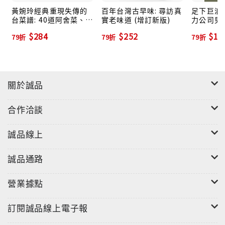
黃婉玲經典重現失傳的
百年台灣古早味: 尋訪真
足下巨浪．
台菜譜: 40道阿舍菜、酒
實老味道 (增訂新版)
力公司男
家 菜、嫁妝菜、辦桌
$284
$252
$14
79折
79折
79折
菜、家常菜, 詳細步驟示
範讓你也能成為台菜傳
人。
關於誠品
合作洽談
誠品線上
誠品通路
營業據點
訂閱誠品線上電子報