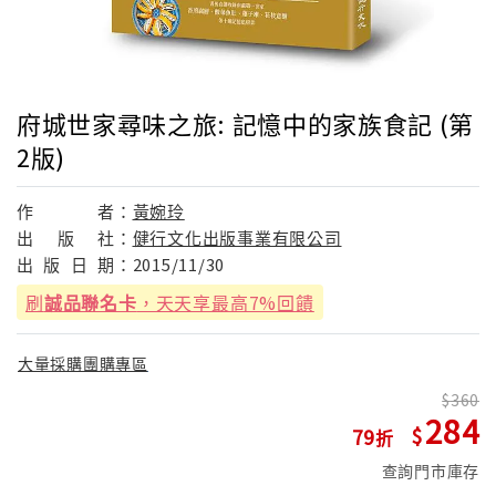
府城世家尋味之旅: 記憶中的家族食記 (第
2版)
作
者：
黃婉玲
出
版
社：
健行文化出版事業有限公司
出
版
日
期：
2015/11/30
刷
誠品聯名卡
，天天享最高7%回饋
大量採購團購專區
360
284
79
查詢門市庫存