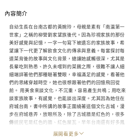
內容簡介
自幼生長在台南古都的黃婉玲，母親是素有「南瀛第一
世家」之稱的柳營劉家望族後代。因為珍視家族的那份
美好感覺與記憶，一字一句寫下被遺忘的家族故事，希
望讓下一代更了解飲食文化的傳承與意義。每當探討每
道菜背後的故事與文化背景，總讓她感觸很深，尤其是
長輩吃到熟悉、許久未嚐到的菜餚之際，很難不讓人細
細端詳著他們那種瞇著雙眼，幸福滿足的感覺，看著他
們的思緒穿越時空，她也很想跟著他們的回憶飛回從
前。 用美食來談文化，不沉重，容易產生共鳴；用吃來
談家族故事，有感覺，也能談出深度。尤其因為她住在
府城台南，書中所講的故事正圍繞著這個文化古城，漫
步在府城巷弄，放眼所及，除了古城牆是紅色的，很多
傳統民宅是紅色的牆、紅色屋瓦，早年台南還有好多鳳
凰樹，所以一到夏天，整個城市就紅通通的，成為名副
展開看更多