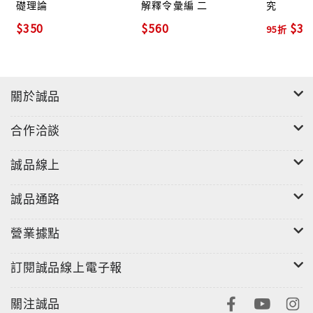
礎理論
解釋令彙編 二
究
$350
$560
$38
95折
關於誠品
合作洽談
誠品線上
誠品通路
營業據點
訂閱誠品線上電子報
關注誠品