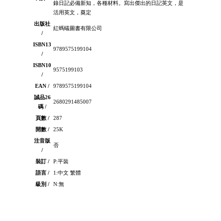
錄日記必備新知，各種材料。寫出傑出的日記英文，是
活用英文，奠定
出版社
紅螞蟻圖書有限公司
/
ISBN13
9789575199104
/
ISBN10
9575199103
/
EAN /
9789575199104
誠品26
2680291485007
碼 /
頁數 /
287
開數 /
25K
注音版
否
/
裝訂 /
P:平裝
語言 /
1:中文 繁體
級別 /
N:無