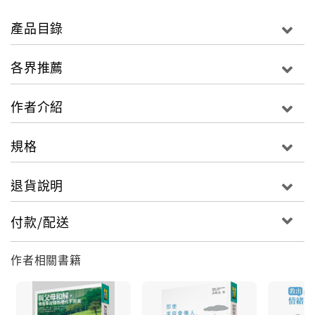
從「我」找到「我們」，各種好關係才會隨之而來。
產品目錄
最暖心的「療癒嚮導」許皓宜，旁徵博引各種心理動力
學概念，引你回顧並化解童年、成長時所留下，那些跨
各界推薦
不過的情結。
觀賞一場又一場似曾相識的內心小劇場，面對並解放內
作者介紹
心無法放過自己的遺憾，然後才能發現，原來每段好與
不好的關係，都可以很有意義！
規格
在關係中發生的一切，都是兩人的「共同演出」，
退貨說明
當一段人我關係出現問題，請回頭想想，你和其他人如
何詮釋彼此的內心戲：
付款/配送
◎我與我自己：有時候，並不是「這個人做了什麼」讓
我難受，更有可能是「我自己的難受」讓我難受。有時
作者相關書籍
候討厭一個人，其實只是在別人身上，看到討人厭的自
己。