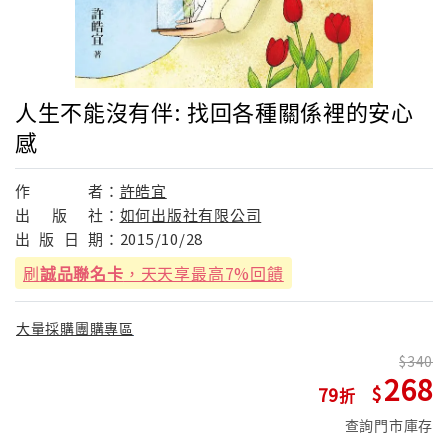
人生不能沒有伴: 找回各種關係裡的安心
感
作
者：
許皓宜
出
版
社：
如何出版社有限公司
出
版
日
期：
2015/10/28
刷
誠品聯名卡
，天天享最高7%回饋
大量採購團購專區
340
268
79
查詢門市庫存