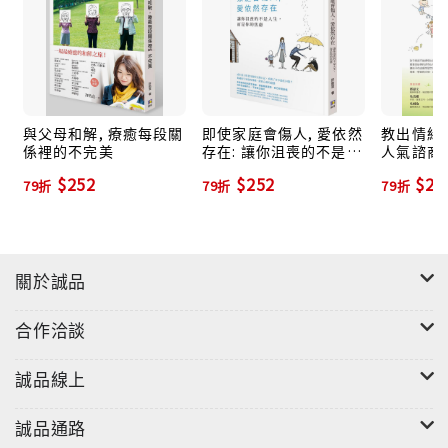
◎我與父母：從小，父母通常同時提供我們「興奮開
心」與「責難挫敗」兩種經驗，所以成年後，如果一個
人只是總讓我們感受到「興奮開心」而沒有「責難挫
敗」，這段關係也就顯得不那麼吸引人了。那些讓我們
感到挫敗，卻又被我們喜歡的人，正是幫助我們練習
與父母和解, 療癒每段關
即使家庭會傷人, 愛依然
教出情緒
係裡的不完美
存在: 讓你沮喪的不是人
人氣諮商
「在挫折時也能愛自己」的人。
生, 而是你的焦慮
高效能情
$252
$252
$26
79折
79折
79折
父母探索
擾! (暢
關於誠品
合作洽談
誠品線上
誠品通路