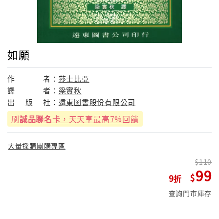
如願
作
者：
莎士比亞
譯
者：
梁實秋
出
版
社：
遠東圖書股份有限公司
刷
誠品聯名卡
，天天享最高7%回饋
大量採購團購專區
110
99
9
查詢門市庫存