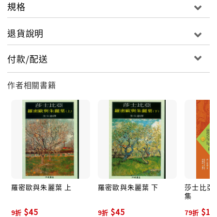
規格
退貨說明
付款/配送
作者相關書籍
羅密歐與朱麗葉 上
羅密歐與朱麗葉 下
莎士比亞
集
$45
$45
$15
9折
9折
79折