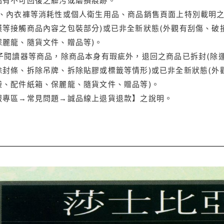
品、內衣褲等消耗性或個人衛生用品、商品銷售頁面上特別載明之
等接觸商品內容之包裝部分)或已非全新狀態(外觀有刮傷、破
保麗龍、隨貨文件、贈品等)。
電子閱讀器等商品，除商品本身有瑕疵外，退回之商品已拆封(除
封條、拆除吊牌、拆除貼膠或標籤等情形)或已非全新狀態(外
袋、配件紙箱、保麗龍、隨貨文件、贈品等)。
服專區→常見問題→誠品線上退貨退款】之說明。