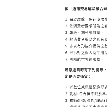
依「通訊交易解除權合
易於腐敗、保存期限較
依消費者要求所為之客
報紙、期刊或雜誌。
經消費者拆封之影音
非以有形媒介提供之數
已拆封之個人衛生用品
國際航空客運服務。
若您退貨時有下列情形，
定是否要退貨：
以數位或電磁紀錄形式
耗材(包含但不限於墨
衣飾鞋類/寢具/織品
或經剪標或下水或商