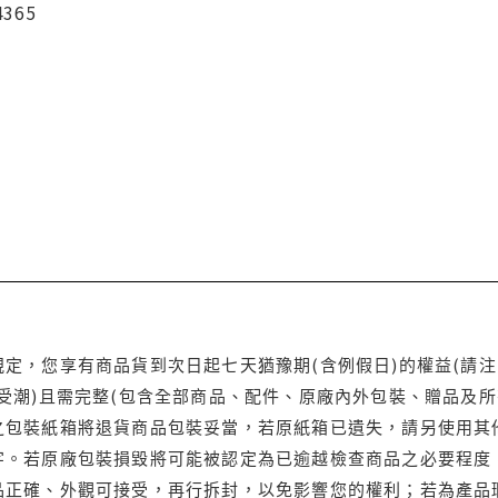
4365
定，您享有商品貨到次日起七天猶豫期(含例假日)的權益(請
受潮)且需完整(包含全部商品、配件、原廠內外包裝、贈品及所
之包裝紙箱將退貨商品包裝妥當，若原紙箱已遺失，請另使用其
字。若原廠包裝損毀將可能被認定為已逾越檢查商品之必要程度，
品正確、外觀可接受，再行拆封，以免影響您的權利；若為產品