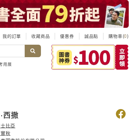
我的訂單
收藏商品
優惠券
誠品點
購物車(
)
0
考用展
‧西撒
莎士比亞
梁實秋