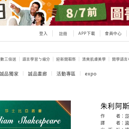
登入
APP下載
會員中心
註冊
點數三倍送
語言學習ㄅ級分
迎新開鞋祭
清爽肌膚美學
開學語言
誠品獨家
誠品畫廊
活動專區
expo
朱利阿斯
作
者：
譯
者：