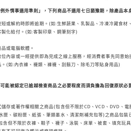
理例外情事適用準則」，下列商品不適用七日猶豫期，除產品本
短或解約時即將逾期。(如:生鮮蔬果、乳製品、冷凍冷藏食材、
製化給付。(如:客製印章、鋼筆刻字)
商品或電腦軟體。
位內容或一經提供即為完成之線上服務，經消費者事先同意始提
。(如:內衣褲、襪類、褲襪、刮鬍刀、除毛刀等貼身用品)
可能被認定已逾越檢查商品之必要程度而須負擔為回復原狀必要
儲存或著作權相關之商品(包含但不限於CD、VCD、DVD、電
水匣、碳粉匣、紙張、筆類墨水、清潔劑補充包等)之商品包裝已
(包含但不限於衣褲、鞋子、襪子、泳裝、床單、被套、填充玩具
品有不可回復之髒污或磨損痕跡。