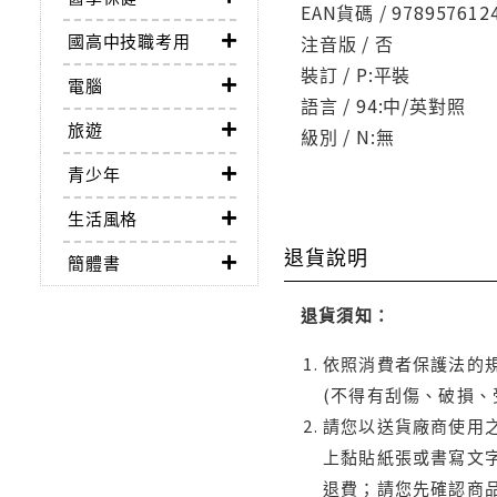
EAN貨碼 / 978957612
國高中技職考用
注音版 / 否
裝訂 / P:平裝
電腦
語言 / 94:中/英對照
旅遊
級別 / N:無
青少年
生活風格
退貨說明
簡體書
退貨須知：
依照消費者保護法的規
(不得有刮傷、破損、
請您以送貨廠商使用
上黏貼紙張或書寫文
退費；請您先確認商