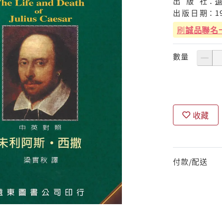
出
版
社：
出
版
日
期：
1
刷
誠品聯名
數量
收藏
付款/配送