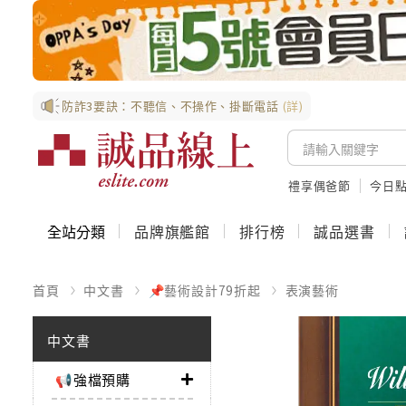
防詐3要訣：不聽信、不操作、掛斷電話
(詳)
禮享偶爸節
今日
全站分類
品牌旗艦館
排行榜
誠品選書
首頁
中文書
📌藝術設計79折起
表演藝術
中文書
📢強檔預購