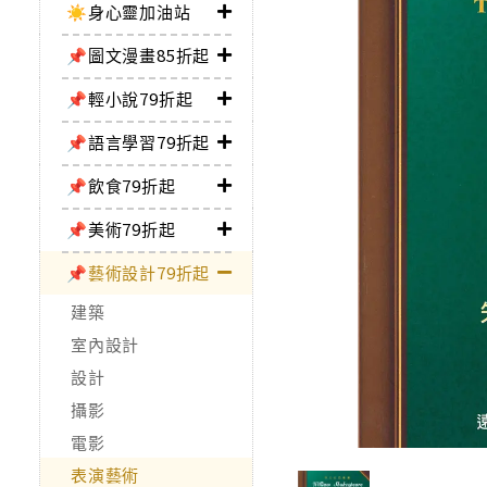
☀️身心靈加油站
📌圖文漫畫85折起
📌輕小說79折起
📌語言學習79折起
📌飲食79折起
📌美術79折起
📌藝術設計79折起
建築
室內設計
設計
攝影
電影
表演藝術