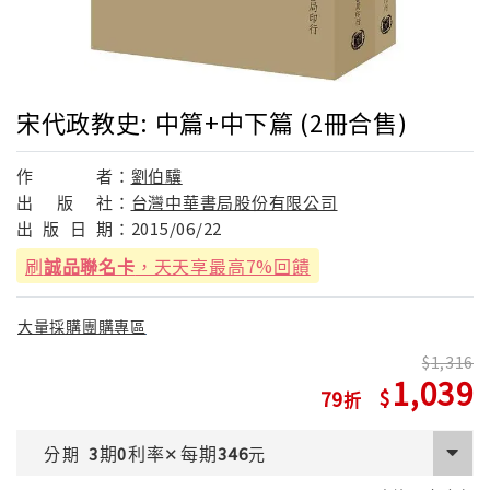
宋代政教史: 中篇+中下篇 (2冊合售)
作
者：
劉伯驥
出
版
社：
台灣中華書局股份有限公司
出
版
日
期：
2015/06/22
刷
誠品聯名卡
，天天享最高7%回饋
大量採購團購專區
1,316
1,039
79
期
利率
每期
分期
3
0
✕
346
元