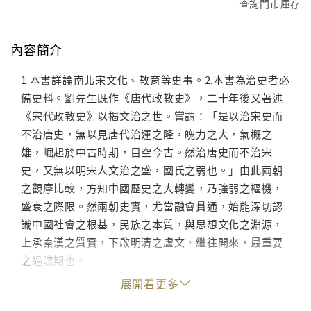
查詢門市庫存
內容簡介
1.本書詳論南北宋文化、教育等史事。2.本書為治史者必
備史料。劉先生既作《唐代政教史》，二十年後又著述
《宋代政教史》以揭文治之世。嘗謂：「是以治宋史而
不治唐史，無以見唐代治運之隆，魄力之大，氣概之
雄，崛起於中古時期，目空今古。然治唐史而不治宋
史，又無以明宋人文治之盛，國氏之弱也。」由此兩朝
之觀摩比較，方知中國歷史之大轉變，乃強弱之樞機，
盛衰之際限。然兩朝史實，尤當融會貫通，始能深切認
識中國社會之根基，民族之本質，與思想文化之淵源，
上承秦漢之質實，下啟明清之虛文，繼往開來，最重要
之過渡期也。
展開看更多