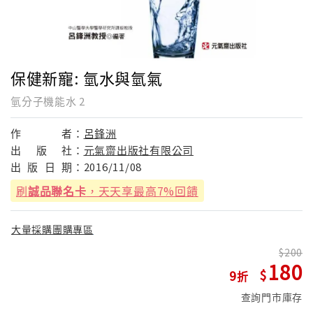
保健新寵: 氫水與氫氣
氫分子機能水 2
作
者：
呂鋒洲
出
版
社：
元氣齋出版社有限公司
出
版
日
期：
2016/11/08
刷
誠品聯名卡
，天天享最高7%回饋
大量採購團購專區
200
180
9
查詢門市庫存