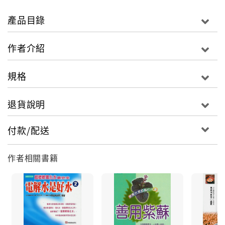
800多篇論文顯示，氫氣可作為預防和治療用氣體
；氫
水則將在運動醫學上扮演重要角色。科學家將這種以
產品目錄
「氫氣、氫水」為主體的抗氧化、抗發炎新趨勢，稱為
「氫分子治療法」！未來的發展不可小覷！
作者介紹
規格
目前坊間（尤其是網路）已有許多氫氣、氫水相關的產
退貨說明
品廣告，包括自製氫水等，但品質良莠不齊，消費者在
試用前最好細讀本書（包括前一本《氫分子機能
付款/配送
水》）。
作者相關書籍