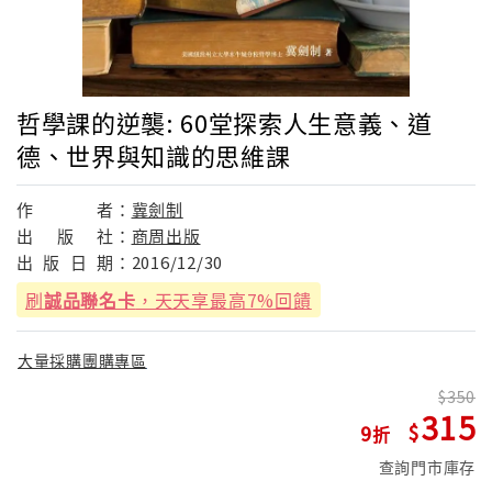
哲學課的逆襲: 60堂探索人生意義、道
德、世界與知識的思維課
作
者：
冀劍制
出
版
社：
商周出版
出
版
日
期：
2016/12/30
刷
誠品聯名卡
，天天享最高7%回饋
大量採購團購專區
350
315
9
查詢門市庫存