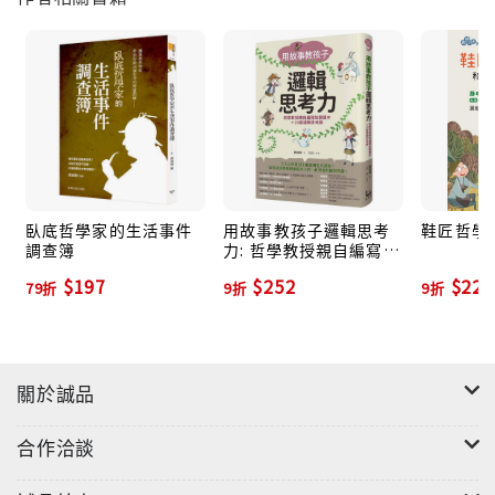
作者以輕鬆的筆調、深入淺出的說明，帶領讀者進行一
場思維國度的大冒險。一篇又一篇的內容宛如哲學思考
的接力大賽，看著各家功力深厚的哲學論點出手過招，
超凡炫技，比追劇還精采萬分，讀來讓人驚呼：原來哲
學是這麼一回事！
臥底哲學家的生活事件
用故事教孩子邏輯思考
鞋匠哲學
調查簿
力: 哲學教授親自編寫故
事讀本+29堂邏輯思考
$197
$252
$225
79折
9折
9折
課
關於誠品
合作洽談