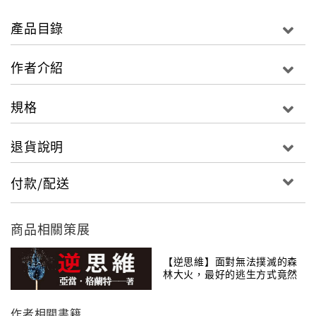
哲學是在一個沒有確定性的系統中尋找最大的可能性。
哲學挑戰仍處於沒有答案狀態的問題。
產品目錄
哲學不能給你答案，但在尋找答案的過程中，它會給你
無限的能量。
作者介紹
哲學思考方式不同於日常生活中習慣的方式，但它是面
對生活的重要能力，大多數人不知道它的價值。
規格
讀哲學，必須是一個探險者，如果你有興趣，本書將帶
你參觀哲學的世界，引領你打開新視野，踏上人類尚未
退貨說明
開發的思維領域，你永遠無法預期會在那裡發現什麼。
付款/配送
全書內容探討五大問題：
1. 哲學是什麼？
商品相關策展
2. 人生的意義是什麼？
3. 為什麼我們要有道德？
【逆思維】面對無法撲滅的森
林大火，最好的逃生方式竟然
4. 這是個怎樣的世界？
是「放火」？
5. 如何才能確認我的知識是對的？
作者相關書籍