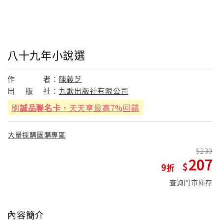
八十九年小說選
作
者：
陳義芝
出
版
社：
九歌出版社有限公司
刷
誠品聯名卡
，天天享最高7%回饋
大量採購團購專區
230
207
9
查詢門市庫存
內容簡介