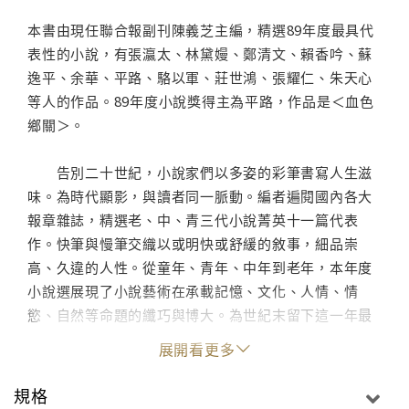
本書由現任聯合報副刊陳義芝主編，精選89年度最具代
表性的小說，有張瀛太、林黛嫚、鄭清文、賴香吟、蘇
逸平、余華、平路、駱以軍、莊世鴻、張耀仁、朱天心
等人的作品。89年度小說獎得主為平路，作品是＜血色
鄉關＞。
告別二十世紀，小說家們以多姿的彩筆書寫人生滋
味。為時代顯影，與讀者同一脈動。編者遍閱國內各大
報章雜誌，精選老、中、青三代小說菁英十一篇代表
作。快筆與慢筆交織以或明快或舒緩的敘事，細品崇
高、久違的人性。從童年、青年、中年到老年，本年度
小說選展現了小說藝術在承載記憶、文化、人情、情
慾、自然等命題的纖巧與博大。為世紀末留下這一年最
好看的小說。
展開看更多
規格