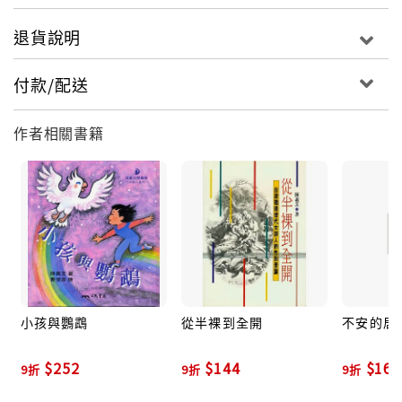
退貨說明
付款/配送
作者相關書籍
小孩與鸚鵡
從半裸到全開
不安的居
$252
$144
$162
9折
9折
9折