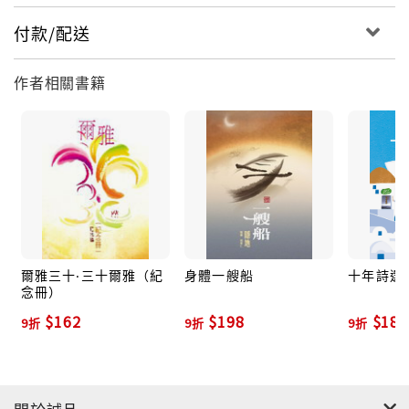
付款/配送
作者相關書籍
爾雅三十‧三十爾雅（紀
身體一艘船
十年詩選
念冊）
$162
$198
$180
9折
9折
9折