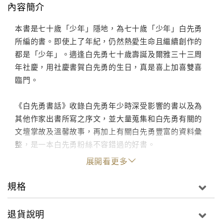
內容簡介
本書是七十歲「少年」隱地，為七十歲「少年」白先勇
所編的書。即使上了年紀，仍然熱愛生命且繼續創作的
都是「少年」。適逢白先勇七十歲壽誕及爾雅三十三周
年社慶，用社慶書賀白先勇的生日，真是喜上加喜雙喜
臨門。
《白先勇書話》收錄白先勇年少時深受影響的書以及為
其他作家出書所寫之序文，並大量蒐集和白先勇有關的
文壇掌故及溫馨故事，再加上有關白先勇豐富的資料彙
整，是一本白先勇粉絲不容錯過的好書。
展開看更多
規格
退貨說明