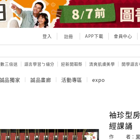
登入
APP下載
會員中心
註冊
點數三倍送
語言學習ㄅ級分
迎新開鞋祭
清爽肌膚美學
開學語言
誠品獨家
誠品畫廊
活動專區
expo
袖珍型房
經課誦
作
者：