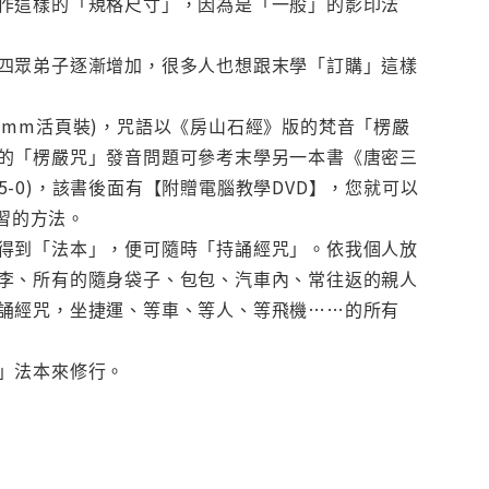
作這樣的「規格尺寸」，因為是「一般」的影印法
四眾弟子逐漸增加，很多人也想跟末學「訂購」這樣
0 mm活頁裝)，咒語以《房山石經》版的梵音「楞嚴
的「楞嚴咒」發音問題可參考末學另一本書《唐密三
925-0)，該書後面有【附贈電腦教學DVD】，您就可以
習的方法。
得到「法本」，便可隨時「持誦經咒」。依我個人放
李、所有的隨身袋子、包包、汽車內、常往返的親人
誦經咒，坐捷運、等車、等人、等飛機……的所有
」法本來修行。