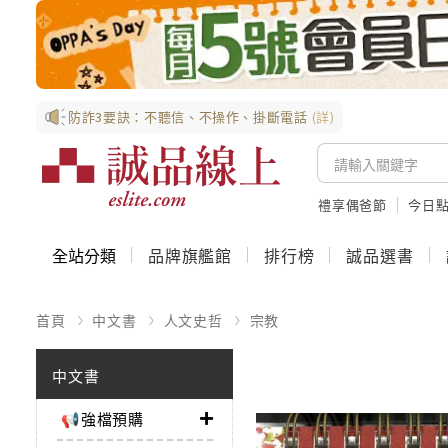
防詐3要訣：不聽信、不操作、掛斷電話
(詳)
禮享偶爸節
今日
全站分類
品牌旗艦館
排行榜
誠品選書
首頁
中文書
人文史哲
宗教
中文書
📢強檔預購