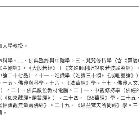
伽大學教授。
命科學。二、佛典臨終與中陰學。三、梵咒修持學（含《蘇婆
《金剛經》+《大般若經》＋《文殊師利所說般若波羅蜜經）
中論二十七品）。十一、唯識學（唯識三十頌+《成唯識論》
。十五、佛典與科學。十六、《法華經》學。十七、佛典人文
》）。二十、佛典數位教材電腦。二十一、中觀修持學（佛經
（《如來藏經+勝鬘經》）。二十四、《悲華經》學。二十五
《佛說觀無量壽佛經》。二十九、《思益梵天所問經》學。三
讀。