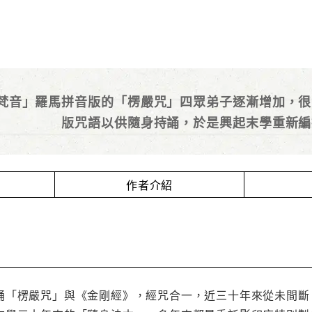
梵音」羅馬拼音版的「楞嚴咒」四眾弟子逐漸增加，很
版咒語以供隨身持誦，於是興起末學重新編
作者介紹
誦「楞嚴咒」與《金剛經》，經咒合一，近三十年來從未間斷