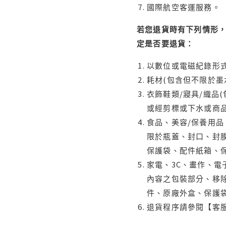
國際航空客運服務。
若您退貨時有下列情形，
定是否要退貨：
以數位或電磁紀錄形式
耗材(包含但不限於墨
衣飾鞋類/寢具/織品
或經剪標或下水或商
食品、美容/保養用
限於瓶蓋、封口、封膜
保護袋、配件紙箱、
家電、3C、畫作、
內容之包裝部分、移除
件、原廠外盒、保護
退貨程序請參閱【客