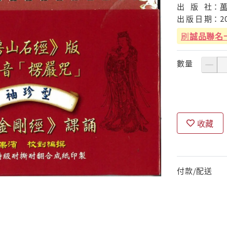
出
版
社：
出
版
日
期：
2
刷
誠品聯名
數量
收藏
付款/配送