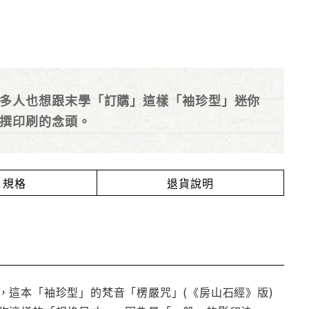
多人也想跟末學「訂購」這樣「袖珍型」迷你
撰印刷的念頭。
規格
退貨說明
，這本「袖珍型」的梵音「楞嚴咒」(《房山石經》版)