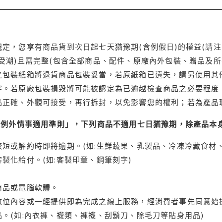
定，您享有商品貨到次日起七天猶豫期(含例假日)的權益(請
受潮)且需完整(包含全部商品、配件、原廠內外包裝、贈品及所
之包裝紙箱將退貨商品包裝妥當，若原紙箱已遺失，請另使用其
字。若原廠包裝損毀將可能被認定為已逾越檢查商品之必要程度，
品正確、外觀可接受，再行拆封，以免影響您的權利；若為產品
理例外情事適用準則」，下列商品不適用七日猶豫期，除產品本
短或解約時即將逾期。(如:生鮮蔬果、乳製品、冷凍冷藏食材、
製化給付。(如:客製印章、鋼筆刻字)
商品或電腦軟體。
位內容或一經提供即為完成之線上服務，經消費者事先同意始提
。(如:內衣褲、襪類、褲襪、刮鬍刀、除毛刀等貼身用品)