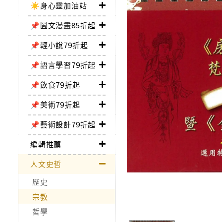
☀️身心靈加油站
📌圖文漫畫85折起
📌輕小說79折起
📌語言學習79折起
📌飲食79折起
📌美術79折起
📌藝術設計79折起
編輯推薦
人文史哲
歷史
宗教
哲學