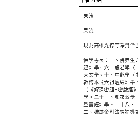
果濱
果濱
現為高雄光德寺淨覺僧
佛學專長：一、佛典生
經》學。六、般若學（
天文學。十、中觀學（
敦博本《六祖壇經》學
（《解深密經+密嚴經
學。二十三、如來藏學
量壽經》學。二十八、
二、穢跡金剛法經論導