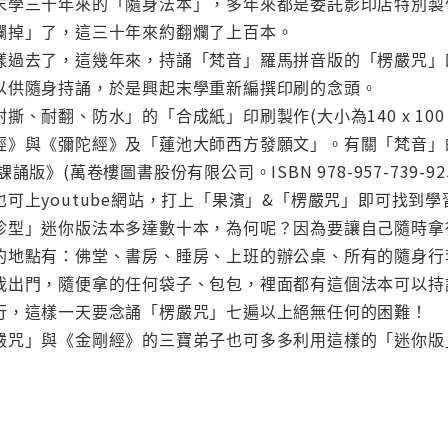
末學三十年來的「隨身法本」，多年來都是委託影印店特別製
爛掉」了，這三十年來約翻爛了上百本。
樣過去了，這幾年來，持誦「梵音」羅馬拼音版的「楞嚴咒」
以供隨身持誦，於是興起末學重新編撰印刷的念頭。
撕、耐翻、防水」的「合成紙」印刷製作(大小為140 x 10
經》與《彌陀經》及「蓮池大師西方發願文」。有關「梵音」
誦版》(萬卷樓圖書股份有限公司。ISBN 978-957-739-
可上youtube網站，打上「果濱」&「楞嚴咒」即可找到學
珍型」迷你版法本多達數十本，為何呢？因為要讓自己隨時拿
的地點有：佛堂、書房、睡房、上班的辦公桌、所有的隨身行
我出門，隨便拿的任何袋子、包包，裡面都有這個法本可以持
行，這樣一天要念誦「楞嚴咒」七遍以上絕無任何的困難！
嚴咒」與《金剛經》的三寶弟子也可多多利用這樣的「迷你版