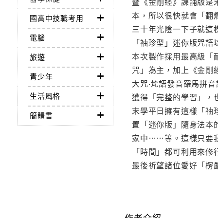
暨《金剛經》課誦版是
本，所以很快就會「翻
國高中技職考用
三十年光陰一下子就這
電腦
「袖珍型」迷你版咒語
本次製作採用最高級「耐
旅遊
咒」為主，加上《金剛
青少年
大咒‧梵語發音羅馬拼音課
生活風格
獲得「完整的學習」，也
末學平日擁有這樣「袖
簡體書
置「迷你版」隨身法本
家中……等。這樣只要
「時間」都可利用來修
最後祈望諸位愛好「楞
作者介紹