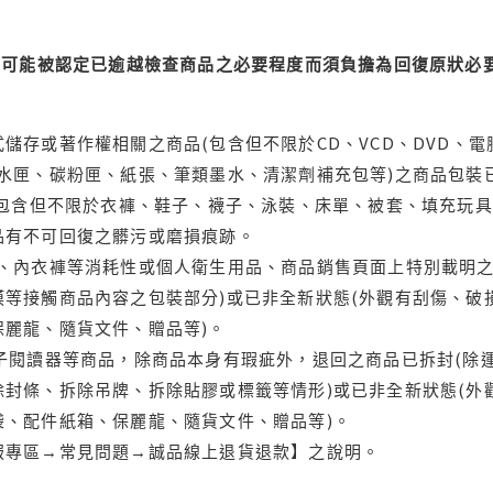
可能被認定已逾越檢查商品之必要程度而須負擔為回復原狀必要
儲存或著作權相關之商品(包含但不限於CD、VCD、DVD、電
水匣、碳粉匣、紙張、筆類墨水、清潔劑補充包等)之商品包裝已
(包含但不限於衣褲、鞋子、襪子、泳裝、床單、被套、填充玩具
品有不可回復之髒污或磨損痕跡。
品、內衣褲等消耗性或個人衛生用品、商品銷售頁面上特別載明之
等接觸商品內容之包裝部分)或已非全新狀態(外觀有刮傷、破
保麗龍、隨貨文件、贈品等)。
電子閱讀器等商品，除商品本身有瑕疵外，退回之商品已拆封(除
封條、拆除吊牌、拆除貼膠或標籤等情形)或已非全新狀態(外
袋、配件紙箱、保麗龍、隨貨文件、贈品等)。
服專區→常見問題→誠品線上退貨退款】之說明。