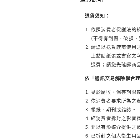
退貨須知：
依照消費者保護法的規
(不得有刮傷、破損、
請您以送貨廠商使用
上黏貼紙張或書寫文
退費；請您先確認商
依「通訊交易解除權合
易於腐敗、保存期限較
依消費者要求所為之客
報紙、期刊或雜誌。
經消費者拆封之影音
非以有形媒介提供之數
已拆封之個人衛生用品