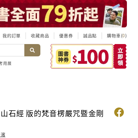
我的訂單
收藏商品
優惠券
誠品點
購物車(
)
0
考用展
山石經 版的梵音楞嚴咒暨金剛
果濱