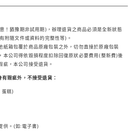
注意！猶豫期非試用期)，辦理退貨之商品必須是全新狀態
有附隨文件或資料的完整性等)。
他紙箱包覆於商品原廠包裝之外，切勿直接於原廠包裝
本公司得依毀損程度扣除回復原狀必要費用(整新費)後
瑕疵，本公司接受退貨。
身有瑕疵外，不接受退貨：
蛋糕)
供。(如:電子書)