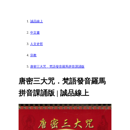
誠品線上
中文書
人文史哲
宗教
唐密三大咒．梵語發音羅馬拼音課誦版
唐密三大咒．梵語發音羅馬
拼音課誦版 | 誠品線上