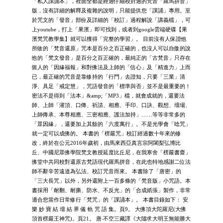
「私人課誦本」，裡面全都是經過仔細校對過的梵音「羅馬拼音」
版，沒有詳細的解釋及複雜的說明，只能提供您「課誦」專用。至
於咒文的「發音」部份及詳細的「校訂」過程解說「講義檔」，可
上youtube，打上「果濱」即可找到，或者到google雲端硬碟【果
濱梵咒教學集】就可以獲得「完整的學習」。 目前沒有人保證他
所做的「梵音還原」咒本是百分之百正確的，也沒人可以自傲的說
他的「梵文發音」是百分之百正確的，最純正的「古梵音」只存在
個人的「因緣福報」和對佛法及上師的「信心」及「精進力」上而
已，最正確的咒音是靠修持的「行門」去證知，只要「三業」清
淨、具足「戒定慧」，咒語發音的「標準與否」並不是最重要的！
密法不是得到「法本」&amp;「MP3」檔，就會成就的，還要法
師、上師「灌頂、口傳、祈請、相應、手印、口訣、觀想、壇場、
上師傳承、本尊相應、三密相應、護法加持」……等等非常多的
「眾因緣」，還要加上其餘的「六度萬行」。不是光學會「唸咒」
就一定可以成佛的。 本書的「楞嚴咒」校訂經過數十年來的修
改，終於在公元2016年歲初，由馬來西亞真言宗阿闍梨弘博比
丘、中國尼眾佛學院梵文教授延度比丘尼，在我寒舍「楞嚴書齋」
佛堂中共同校對還原古梵語現代羅馬拼音，在此也特地感謝二位法
師不辭辛苦遠道為弘法、校訂咒音而來。 本書除了「唐密」的
「三大長咒」以外，另外還附上一百多條的「梵音版」小咒語。本
書採用「耐翻、耐撕、防水、不反光」的「合成紙張」製作，非常
適合您當作日常修行「梵咒」的「課誦本」。 本書目錄如下： 安
樂 妙 寶 結 壇 結 界 儀 軌 咒 語 集。頁9。 大佛頂大陀羅尼(大佛
頂首楞嚴王神咒)。頁21。 唐‧不空三藏譯《大隨求大明王無能勝大