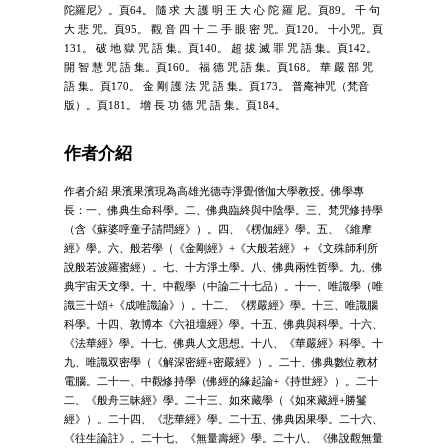
陀羅尼》。頁64。 隨 求 大 護 明 王 大 心 陀 羅 尼。頁89。 千 句
大 悲 咒。頁95。 觀 音 四 十 二 手 眼 密 咒。頁120。 十小咒。頁
131。 破 地 獄 咒 語 集。頁140。 超 拔 滅 罪 咒 語 集。頁142。
開 智 慧 咒 語 集。頁160。 福 德 咒 語 集。頁168。 華 嚴 部 咒
語 集。頁170。 金 剛 護 法 咒 語 集。頁173。 普庵神咒（梵音
版）。頁181。 增 長 功 德 咒 語 集。頁184。
作者介紹
作者介紹 果濱果濱現為高雄光德寺淨覺僧伽大學教授。佛學專
長：一、佛典生命科學。二、佛典臨終與中陰學。三、梵咒修持學
（含《蘇婆呼童子請問經》）。四、《楞伽經》學。五、《維摩
經》學。六、般若學（《金剛經》+《大般若經》＋《文殊師利所
說般若波羅蜜經）。七、十方淨土學。八、佛典兩性哲學。九、佛
典宇宙天文學。十、中觀學（中論二十七品）。十一、唯識學（唯
識三十頌+《成唯識論》）。十二、《楞嚴經》學。十三、唯識腦
科學。十四、敦博本《六祖壇經》學。十五、佛典與科學。十六、
《法華經》學。十七、佛典人文思想。十八、《華嚴經》科學。十
九、唯識双密學（《解深密經+密嚴經》）。二十、佛典數位教材
電腦。二十一、中觀修持學（佛經的緣起論+《持世經》）。二十
二、《般舟三昧經》學。二十三、如來藏學（《如來藏經+勝鬘
經》）。二十四、《悲華經》學。二十五、佛典因果學。二十六、
《往生論註》。二十七、《無量壽經》學。二十八、《佛說觀無量