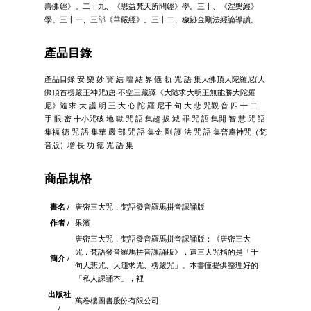
壽佛經》。二十九、《思益梵天所問經》學。三十、《涅槃經》
學。三十一、三部《華嚴經》。三十二、穢跡金剛法經論導讀。
產品目錄
產品目錄 安 樂 妙 寶 結 壇 結 界 儀 軌 咒 語 集大佛頂大陀羅尼(大
佛頂首楞嚴王神咒)唐‧不空三藏譯《大隨求大明王無能勝大陀羅
尼》隨 求 大 護 明 王 大 心 陀 羅 尼千 句 大 悲 咒觀 音 四 十 二
手 眼 密 十小咒破 地 獄 咒 語 集超 拔 滅 罪 咒 語 集開 智 慧 咒 語
集福 德 咒 語 集華 嚴 部 咒 語 集金 剛 護 法 咒 語 集普庵神咒（梵
音版）增 長 功 德 咒 語 集
商品規格
書名 /
唐密三大咒．梵語發音羅馬拼音課誦版
作者 /
果濱
唐密三大咒．梵語發音羅馬拼音課誦版：《唐密三大
咒．梵語發音羅馬拼音課誦版》，這三大咒指的是「千
簡介 /
句大悲咒、大隨求咒、楞嚴咒」。本書僅提供整理好的
「私人課誦本」，裡
出版社
萬卷樓圖書股份有限公司
/