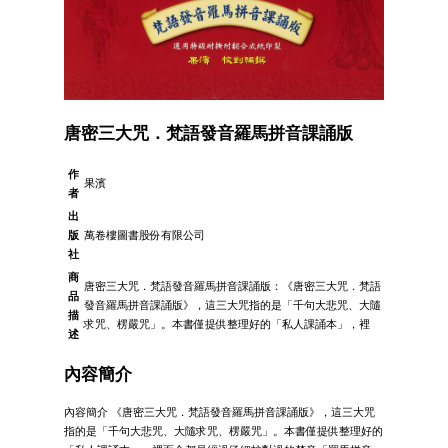
唐密三大咒．梵語發音羅馬拼音課誦版
作
果濱
者
出
版
萬卷樓圖書股份有限公司
社
商
唐密三大咒．梵語發音羅馬拼音課誦版：《唐密三大咒．梵語
品
發音羅馬拼音課誦版》，這三大咒指的是「千句大悲咒、大隨
描
求咒、楞嚴咒」。本書僅提供整理好的「私人課誦本」，裡
述
內容簡介
內容簡介 《唐密三大咒．梵語發音羅馬拼音課誦版》，這三大咒
指的是「千句大悲咒、大隨求咒、楞嚴咒」。本書僅提供整理好的