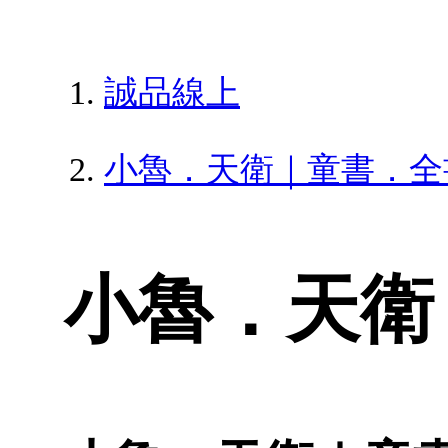
誠品線上
小魯．天衛｜童書．全
小魯．天衛