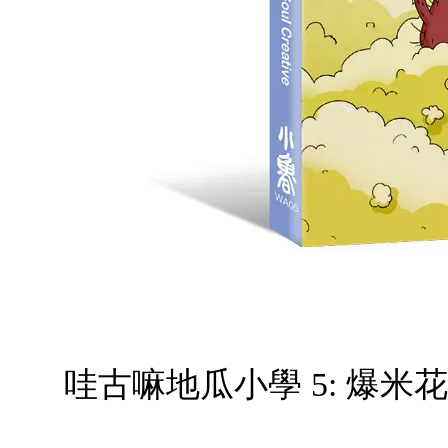
哇古嘛地瓜小學 5: 爆