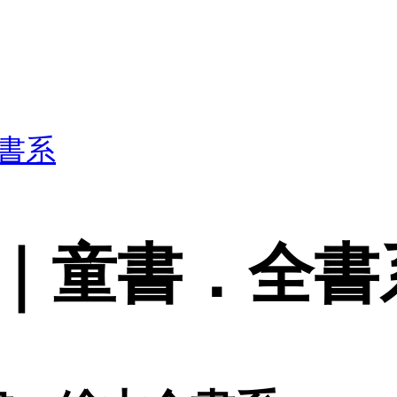
書系
｜童書．全書