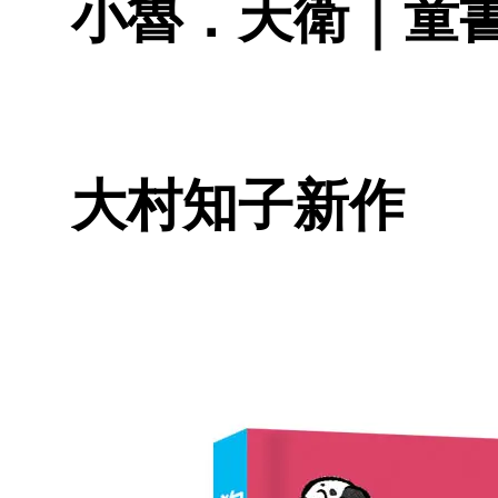
小魯．天衛｜童
大村知子新作