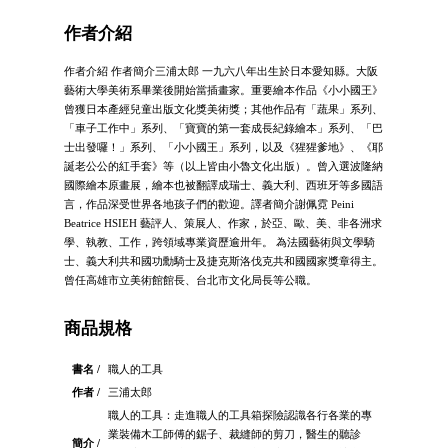
作者介紹
作者介紹 作者簡介三浦太郎 一九六八年出生於日本愛知縣。大阪
藝術大學美術系畢業後開始當插畫家。重要繪本作品《小小國王》
曾獲日本產經兒童出版文化獎美術獎；其他作品有「蔬果」系列、
「車子工作中」系列、「寶寶的第一套成長紀錄繪本」系列、「巴
士出發囉！」系列、「小小國王」系列，以及《猩猩爹地》、《耶
誕老公公的紅手套》等（以上皆由小魯文化出版）。曾入選波隆納
國際繪本原畫展，繪本也被翻譯成瑞士、義大利、西班牙等多國語
言，作品深受世界各地孩子們的歡迎。譯者簡介謝佩霓 Peini
Beatrice HSIEH 藝評人、策展人、作家，於亞、歐、美、非各洲求
學、執教、工作，跨領域專業資歷逾卅年。 為法國藝術與文學騎
士、義大利共和國功勳騎士及捷克斯洛伐克共和國國家獎章得主。
曾任高雄市立美術館館長、台北市文化局長等公職。
商品規格
書名 /
職人的工具
作者 /
三浦太郎
職人的工具：走進職人的工具箱探險認識各行各業的專
業裝備木工師傅的鋸子、裁縫師的剪刀，醫生的聽診
簡介 /