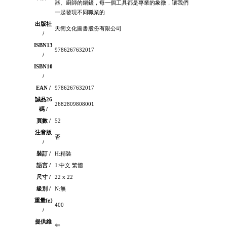
器、廚師的鍋鏟，每一個工具都是專業的象徵，讓我們
一起發現不同職業的
出版社
天衛文化圖書股份有限公司
/
ISBN13
9786267632017
/
ISBN10
/
EAN /
9786267632017
誠品26
2682809808001
碼 /
頁數 /
52
注音版
否
/
裝訂 /
H:精裝
語言 /
1:中文 繁體
尺寸 /
22 x 22
級別 /
N:無
重量(g)
400
/
提供維
無