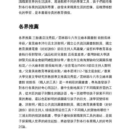
識職業世界的生活讀本。透過觀察不同的專業工具，孩子們能培養
對各行各業的認識與尊重，啟發未來職業生涯的想像。這種潛移默
化的學習，是本書最珍貴的教育價值。
各界推薦
各界推薦 三餘書店沈秀茹／雲林縣斗六市立繪本圖書館 前館長林
幸萩／童里繪本洋行店主洪敦明／國立公共資訊圖書館館員、國立
教育廣播電臺《好好讀你》節目主持人馬蕙蘭／遠哲科學教育基金
會執行長郭聖瑋／誠品松菸兒童館 店長葉嘉青／臺灣師範大學講
師暨天鈺基金會顧問總監劉珍華／臺北市立南海實驗幼兒園園長樓
桂花／小大繪本館 館長歐玲瀞／佳音電台FM90.9節目主持人鄭明
進／兒童美術教育專家藍依勤／繪本星球212-7版主藍劍虹／臺東
大學兒童文學研究所教授專文推薦沈秀茹／雲林縣斗六市立繪本圖
書館 前館長 《職人的工具》是一本精彩的圖畫書，專為激發孩子
對各行各業的好奇心而設計。書中生動地展示了不同職業所需的工
具，從木匠的鋸子到醫生的聽診器，每一頁都帶領孩子探索不同行
業的奧秘。還以色彩鮮明的插圖吸引孩子的目光，讓學習變得有
趣。洪敦明／國立公共資訊圖書館館員、國立教育廣播電臺《好好
讀你》節目主持人 猜猜誰用這些工具？不同職人的寶物有哪些？
三浦太郎的猜謎遊戲書，帶孩子趣味探索職業與工具的連結，是親
子探索職人世界的絕佳起點，將啟發孩子對各行各業職人的好奇與
討論。