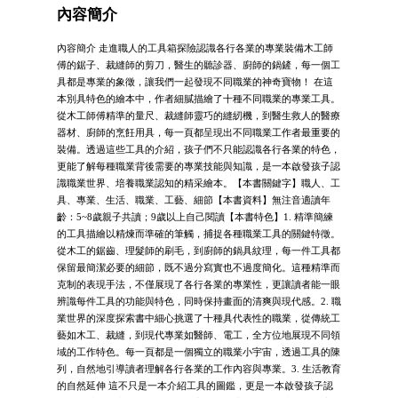
內容簡介
內容簡介 走進職人的工具箱探險認識各行各業的專業裝備木工師
傅的鋸子、裁縫師的剪刀，醫生的聽診器、廚師的鍋鏟，每一個工
具都是專業的象徵，讓我們一起發現不同職業的神奇寶物！ 在這
本別具特色的繪本中，作者細膩描繪了十種不同職業的專業工具。
從木工師傅精準的量尺、裁縫師靈巧的縫紉機，到醫生救人的醫療
器材、廚師的烹飪用具，每一頁都呈現出不同職業工作者最重要的
裝備。透過這些工具的介紹，孩子們不只能認識各行各業的特色，
更能了解每種職業背後需要的專業技能與知識，是一本啟發孩子認
識職業世界、培養職業認知的精采繪本。【本書關鍵字】職人、工
具、專業、生活、職業、工藝、細節【本書資料】無注音適讀年
齡：5~8歲親子共讀；9歲以上自己閱讀【本書特色】1. 精準簡練
的工具描繪以精煉而準確的筆觸，捕捉各種職業工具的關鍵特徵。
從木工的鋸齒、理髮師的刷毛，到廚師的鍋具紋理，每一件工具都
保留最簡潔必要的細節，既不過分寫實也不過度簡化。這種精準而
克制的表現手法，不僅展現了各行各業的專業性，更讓讀者能一眼
辨識每件工具的功能與特色，同時保持畫面的清爽與現代感。2. 職
業世界的深度探索書中細心挑選了十種具代表性的職業，從傳統工
藝如木工、裁縫，到現代專業如醫師、電工，全方位地展現不同領
域的工作特色。每一頁都是一個獨立的職業小宇宙，透過工具的陳
列，自然地引導讀者理解各行各業的工作內容與專業。3. 生活教育
的自然延伸 這不只是一本介紹工具的圖鑑，更是一本啟發孩子認