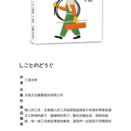
しごとのどうぐ
作
三浦太郎
者
出
版
天衛文化圖書股份有限公司
社
商
職人的工具：走進職人的工具箱探險認識各行各業的專業裝備
品
木工師傅的鋸子、裁縫師的剪刀，醫生的聽診器、廚師的鍋
描
鏟，每一個工具都是專業的象徵，讓我們一起發現不同職業的
述