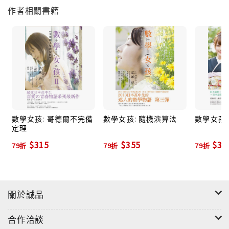
作者相關書籍
方向；
在三維空間中，確定一條直線的方向，再點出一個點的
位置，便能得到一個平面！
從向量到內積、平面方程式，再到球面方程式！
數學女孩: 哥德爾不完備
數學女孩: 隨機演算法
數學女孩:
定理
學習基礎力學、等價與相等、內積的運算、向量的平均
$315
$355
$31
79折
79折
79折
掌握向量與函數空間、切線方程式的關係
馬上開竅，輕鬆解題！
關於誠品
合作洽談