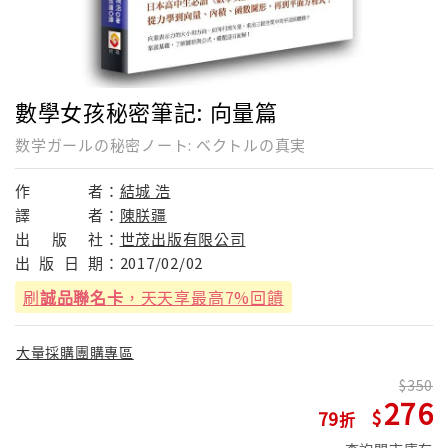
數學女孩秘密筆記: 向量篇
数学ガールの秘密ノート: ベクトルの真実
作
者：
結城 浩
譯
者：
陳朕疆
出
版
社：
世茂出版有限公司
出
版
日
期：
2017/02/02
刷
誠品聯名卡
，天天享最高7%回饋
大量採購團購專區
350
276
79