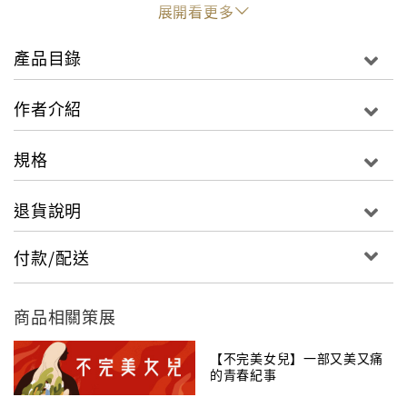
展開看更多
日本出版協會貢獻獎得主──結城浩！
產品目錄
作者介紹
什麼東西靜止不動，加速度卻非０？
規格
解開向量的大小、方向、角度與加速度！
退貨說明
付款/配送
為什麼人站在地上
不會因為重力而陷入地面？
商品相關策展
【不完美女兒】一部又美又痛
的青春紀事
在三維空間中，確定一條直線的方向，就能決定平面的