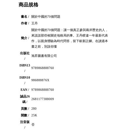
商品規格
書名 /
關於中國的70個問題
作者 /
王丹
關於中國的70個問題：讓一個真正參與兩岸歷史的人，
來談談那些攸關史地格局的事。王丹睽違一年最新代表
簡介 /
作，以親身體驗為時代問答，留下嶄新註腳。在讀過本
書之前，別說你懂
出版社
旭昇圖書有限公司
/
ISBN13
9789868888760
/
ISBN10
986888876X
/
EAN /
9789868888760
誠品26
2681177388009
碼 /
頁數 /
280
開數 /
25K
注音版
否
/