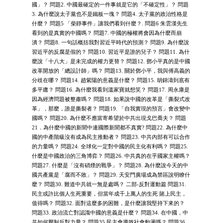
國」？ 問題2. 中國最確定的一件事就是它的「不確定性」？ 問題
3. 為什麼說太子黨也不是鐵板一塊？ 問題4. 太子黨的政治性格是
什麼？ 問題5 「柴靜事件」讓我們看到什麼？. 問題6 朱雲漢先生
看到的是真實的中國嗎？ 問題7. 中國的極權將會因為什麼而崩
潰？ 問題8. 一句話概括我對習近平時代的預測？ 問題9. 為什麼說
習近平的反腐是假的？ 問題10. 習近平是誰的兒子？ 問題11. 為什
麼說「十八大」是未完成的權力更替？ 問題12. 鄧小平真的是中國
改革開放的「總設計師」嗎？ 問題13. 關於鄧小平，我與傅高義的
分歧在哪？ 問題14. 趙紫陽的意義是什麼？ 問題15. 胡錦濤到底有
多平庸？ 問題16. 為什麼我看到溫家寶就想笑？ 問題17. 周永康是
因為經濟問題被整肅嗎？ 問題18. 如果說中國的改革是「撕裂式改
革」，那麼，誰是撕裂者？ 問題19. 「自我實現的預言」會改變中
國嗎？ 問題20. 為什麼不應當寄希望於中共出現戈巴喬夫？ 問題
21．為什麼中國的新聞中連國際新聞都不真實? 問題22. 為什麼中
國的中產階級沒有成為民主推動者？ 問題23. 中共內部有可以合作
的力量嗎？ 問題24. 全球化一定對中國的民主化有利嗎？ 問題25.
什麼是中國政治的三角博弈？ 問題26. 中共真的在乎國家主權嗎？
問題27. 什麼是「沒有硝煙的戰爭」？ 問題28. 為什麼說今天的中
國共產黨是「腐而不敗」？ 問題29. 天安門廣場成為禁區說明瞭什
麼？ 問題30. 難道中共就一無是處嗎？ 二部-反對運動篇 問題31.
民主或許比個人生死重要，但當年成千上萬人的生死 賭上民主，
值得嗎？ 問題32. 面對這麼多的困難，是什麼讓我堅持下來的？
問題33. 政治流亡對認識中國的意義是什麼？ 問題34. 在中國，中
共如何壓制反對力量？ 問題35 民主會導致社會動盪嗎？ 問題36