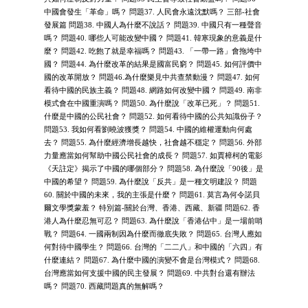
中國會發生「革命」嗎？ 問題37. 人民會永遠沈默嗎？ 三部-社會
發展篇 問題38. 中國人為什麼不說話？ 問題39. 中國只有一種聲音
嗎？ 問題40. 哪些人可能改變中國？ 問題41. 韓寒現象的意義是什
麼？ 問題42. 吃飽了就是幸福嗎？ 問題43. 「一帶一路」會拖垮中
國？ 問題44. 為什麼改革的結果是國富民窮？ 問題45. 如何評價中
國的改革開放？ 問題46.為什麼樂見中共查禁動漫？ 問題47. 如何
看待中國的民族主義？ 問題48. 網路如何改變中國？ 問題49. 南非
模式會在中國重演嗎？ 問題50. 為什麼說「改革已死」？ 問題51.
什麼是中國的公民社會？ 問題52. 如何看待中國的公共知識份子？
問題53. 我如何看劉曉波獲獎？ 問題54. 中國的維權運動向何處
去？ 問題55. 為什麼經濟增長越快，社會越不穩定？ 問題56. 外部
力量應當如何幫助中國公民社會的成長？ 問題57. 如賈樟柯的電影
《天註定》揭示了中國的哪個部分？ 問題58. 為什麼說「90後」是
中國的希望？ 問題59. 為什麼說「反共」是一種文明建設？ 問題
60. 關於中國的未來，我的主張是什麼？ 問題61. 莫言為何令諾貝
爾文學獎蒙羞？ 特別篇-關於台灣、香港、西藏、新疆 問題62. 香
港人為什麼忍無可忍？ 問題63. 為什麼說「香港佔中」是一場前哨
戰？ 問題64. 一國兩制因為什麼而徹底失敗？ 問題65. 台灣人應如
何對待中國學生？ 問題66. 台灣的「二二八」和中國的「六四」有
什麼連結？ 問題67. 為什麼中國的演變不會是台灣模式？ 問題68.
台灣應當如何支援中國的民主發展？ 問題69. 中共對台還有辦法
嗎？ 問題70. 西藏問題真的無解嗎？