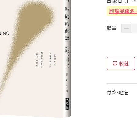
出
版
日
期：
2
刷
誠品聯名
數量
收藏
付款/配送