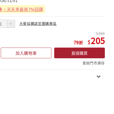
016/11/01
卡
，天天享最高7%回饋
大量採購請至團購專區
260
205
79
加入購物車
直接購買
查詢門市庫存