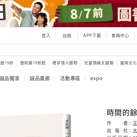
登入
APP下載
會員中心
註冊
面79折
藝術展79折起
禮享情人選物
兒童情緒主題展
臺灣文化
誠品獨家
誠品畫廊
活動專區
expo
時間的
作
者：
出
版
社：