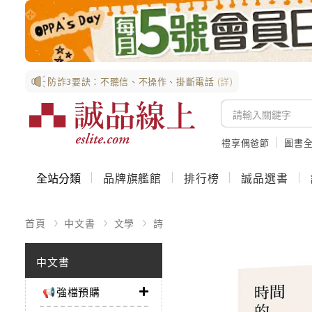
防詐3要訣：不聽信、不操作、掛斷電話
(詳)
禮享偶爸節
圖書全
全站分類
品牌旗艦館
排行榜
誠品選書
首頁
中文書
文學
詩
中文書
📢強檔預購