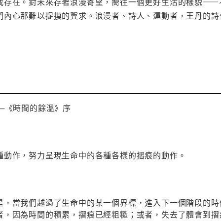
我存在。對未來存著浪漫寄望，嚮往一個更好生活的樣貌——
們內心那難以捉摸的冀求。浪漫者、詩人、運動者，王丹的詩
─《時間的餘溫》序
種動作，努力呈現生命中的各種各樣的摺痕的動作。
是，當我們越過了生命中的某一個界標，進入下一個階段的時
者，因為時間的積累，摺痕已經粗糙；或者，失去了體會到摺