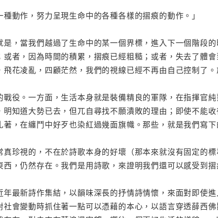
一種動作，努力呈現生命中的各種各樣的摺痕的動作。」
就是，當我們越過了生命中的某一個界標，進入下一個階段的
；或者，因為時間的積累，摺痕已經粗糙；或者，失去了體會
，飛花凌亂，四顧茫然，我們的視線已經不再由自己控制了。
的戰役。一方面，生活本身就是裝備精良的軍隊，在指揮官純
，明知道大勢已去，但兀自尋找不願潰敗的理由；即使不能收
扎著，在纏鬥中好歹也染紅過幾面旗幟。那些，就是我們寫下
常真珍視的，不在於詩歌本身的好壞（那本來就沒有固定的標
東西，仍然存在。我們是用詩歌，來證明我們還可以感受到摺
近年最新詩作集結，以韻味深長的抒情詩情懷，來面對即使進
對社會變動時抓住著一點可以憑藉的本心，以語言穿透薛西佛