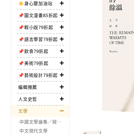
☀️身心靈加油站
📌圖文漫畫85折起
📌輕小說79折起
📌語言學習79折起
📌飲食79折起
📌美術79折起
📌藝術設計79折起
編輯推薦
人文史哲
文學
中國文學論集／經典作品
中文現代文學