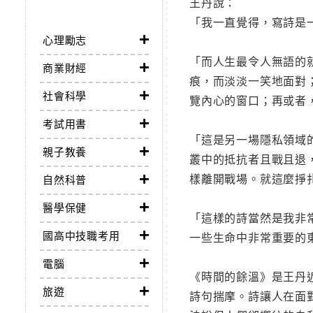
王丹說：
「我一直覺得，寫詩是
心理勵志
「而人生最令人無語的
商業財經
痕，而淡淡一笑地面對
社會科學
覽內心的窗口；再或者
考試用書
「這是另一場隱私領域
親子教養
叢中的抵抗者且戰且退
樣離開戰場。就這麼掙
自然科普
醫學保健
「這樣的詩當然是我非
國高中技職考用
一些生命中非常重要的
電腦
《時間的餘溫》是王丹
旅遊
詩句揣摩。詩讓人在面