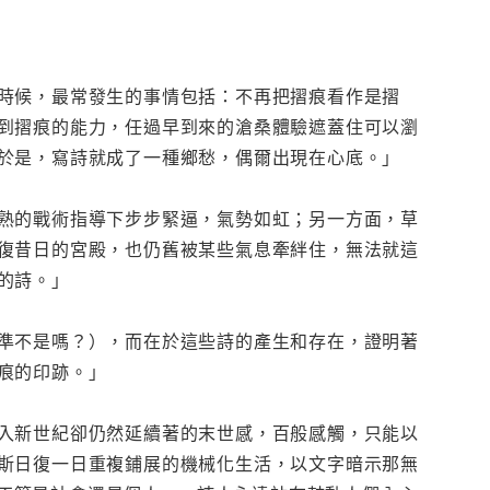
時候，最常發生的事情包括：不再把摺痕看作是摺
到摺痕的能力，任過早到來的滄桑體驗遮蓋住可以瀏
於是，寫詩就成了一種鄉愁，偶爾出現在心底。」
熟的戰術指導下步步緊逼，氣勢如虹；另一方面，草
復昔日的宮殿，也仍舊被某些氣息牽絆住，無法就這
的詩。」
準不是嗎？），而在於這些詩的產生和存在，證明著
痕的印跡。」
入新世紀卻仍然延續著的末世感，百般感觸，只能以
斯日復一日重複鋪展的機械化生活，以文字暗示那無