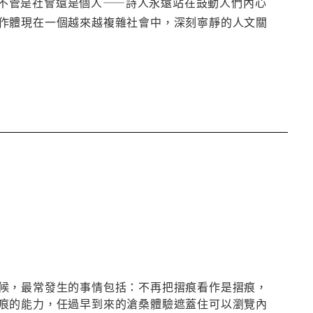
不管是社會還是個人——詩人永遠站在鼓動人們內心
作體現在一個越來越複雜社會中，深刻寧靜的人文關
候，最常發生的事情包括：不再把摺痕看作是摺痕，
痕的能力，任過早到來的滄桑體驗遮蓋住可以瀏覽內