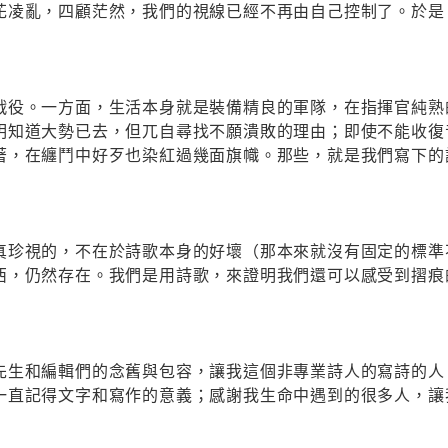
花凌亂，四顧茫然，我們的視線已經不再由自己控制了。於是
戰役。一方面，生活本身就是裝備精良的軍隊，在指揮官純熟
明知道大勢已去，但兀自尋找不願潰敗的理由；即使不能收復
著，在纏鬥中好歹也染紅過幾面旗幟。那些，就是我們寫下的
真珍視的，不在於詩歌本身的好壞（那本來就沒有固定的標準
西，仍然存在。我們是用詩歌，來證明我們還可以感受到摺痕
先生和編輯們的念舊與包容，讓我這個非專業詩人的寫詩的人
一直記得文字和寫作的意義；感謝我生命中遇到的很多人，讓