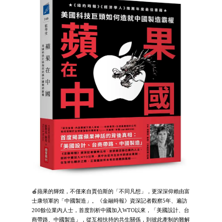
🍎蘋果的輝煌，不僅來自賈伯斯的「不同凡想」，更深深仰賴由富
士康領軍的「中國製造」。《金融時報》資深記者觀察5年、遍訪
200餘位業內人士，首度剖析中國加入WTO以來，「美國設計、台
商帶路、中國製造」，從互相扶持的共生關係，到彼此牽制的難解