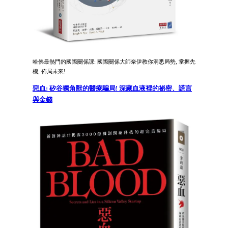
哈佛最熱門的國際關係課: 國際關係大師奈伊教你洞悉局勢, 掌握先
機, 佈局未來!
惡血: 矽谷獨角獸的醫療騙局! 深藏血液裡的祕密、謊言
與金錢