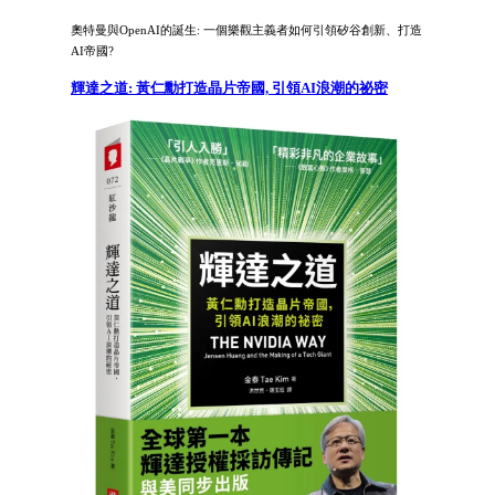
奧特曼與OpenAI的誕生: 一個樂觀主義者如何引領矽谷創新、打造
AI帝國?
輝達之道: 黃仁勳打造晶片帝國, 引領AI浪潮的祕密