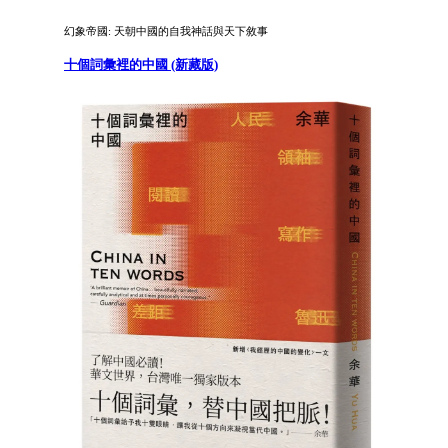
幻象帝國: 天朝中國的自我神話與天下敘事
十個詞彙裡的中國 (新藏版)