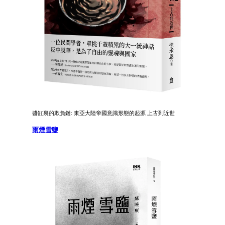
醬缸裏的欺負鏈: 東亞大陸帝國意識形態的起源 上古到近世
雨煙雪鹽