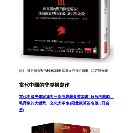
惡血: 矽谷獨角獸的醫療騙局! 深藏血液裡的祕密、謊言與金錢
當代中國的非虛構寫作
當代中國史學家馮客三部曲典藏盒裝套書: 解放的悲劇、
毛澤東的大饑荒、文化大革命 (限量親筆簽名版/3冊合
售)