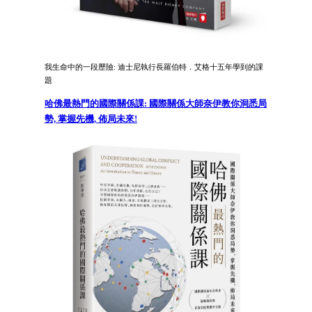
我生命中的一段歷險: 迪士尼執行長羅伯特．艾格十五年學到的課
題
哈佛最熱門的國際關係課: 國際關係大師奈伊教你洞悉局
勢, 掌握先機, 佈局未來!