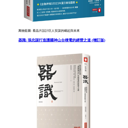
萬物藍圖: 看晶片設計巨人安謀的崛起與未來
器識: 張忠謀打造護國神山台積電的經營之道 (增訂版)