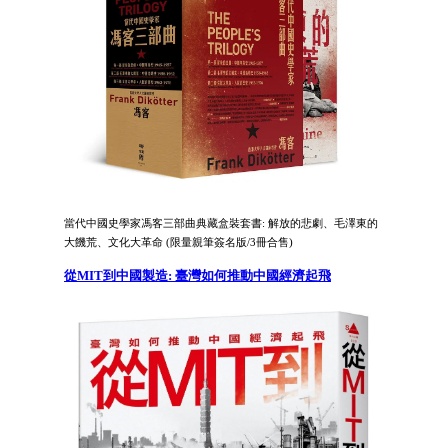
當代中國史學家馮客三部曲典藏盒裝套書: 解放的悲劇、毛澤東的
大饑荒、文化大革命 (限量親筆簽名版/3冊合售)
從MIT到中國製造: 臺灣如何推動中國經濟起飛