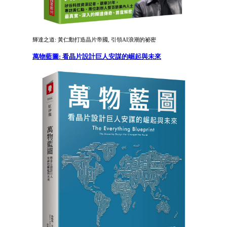
輝達之道: 黃仁勳打造晶片帝國, 引領AI浪潮的祕密
萬物藍圖: 看晶片設計巨人安謀的崛起與未來