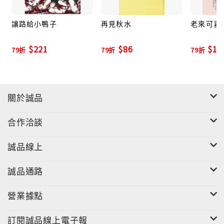
讓路給小鴨子
再見秋水
老來可喜
$221
$86
$19
79折
79折
79折
關於誠品
合作洽談
誠品線上
誠品通路
營業據點
訂閱誠品線上電子報