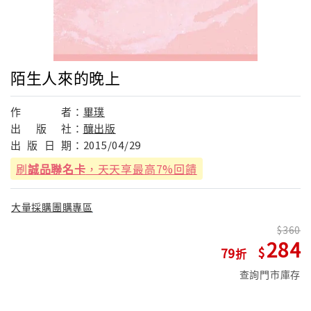
陌生人來的晚上
作
者：
畢璞
出
版
社：
釀出版
出
版
日
期：
2015/04/29
刷
誠品聯名卡
，天天享最高7%回饋
大量採購團購專區
360
284
79
查詢門市庫存