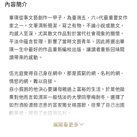
內容簡介
畢璞從事文藝創作一甲子，為臺灣五、六○代最重要女作
家之一。文筆清新簡潔，寫之有物，不論小說或散文，
均感人至深，尤其散文作品對於當代社會現象的關懷，
平淡中蘊含哲理，影響了當時文藝青年。因此將選出畢
璞一生中最好的作品重新編校出版，讓讀者重新回味閱
讀帶來的感動。
伍光庭覺得自己身在網中，那是貧窮的網、名利的網、
情慾的網，難以自拔。
自小貧困的他決心要讓母親過上富裕的生活。於是他拋
棄對他而言如清茶一般恬淡的大學同學梅耐冬，選擇了
如烈酒般濃醇恣意的富家獨女楊露碧，捨棄了自己出國
的夢想，得到了金錢與名利。
但是他終究無法忍受露碧的蠻橫與驕縱，反而是葡萄酒
展開看更多
般甘美沉醉的祈汝音讓他找到了愛戀的感動，只是，他
是一個有婦之夫，而且不想放棄依靠岳家得到的地