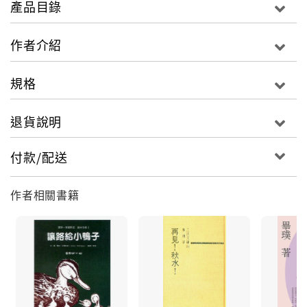
產品目錄
位……
作者介紹
全篇收錄〈新聲在何處〉、〈春遲〉、〈拙婦〉、〈陌
生人來的晚上〉、〈網〉等十二篇中短篇小說，從故事
規格
中體現的執著情感，讓人感嘆命運的莫測與巧妙。
退貨說明
付款/配送
作者相關書籍