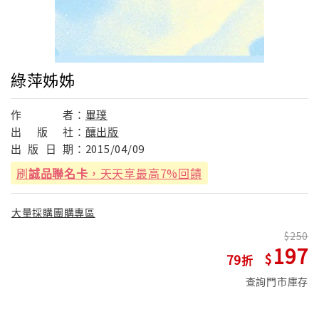
綠萍姊姊
作
者：
畢璞
出
版
社：
釀出版
出
版
日
期：
2015/04/09
刷
誠品聯名卡
，天天享最高7%回饋
大量採購團購專區
250
197
79
查詢門市庫存