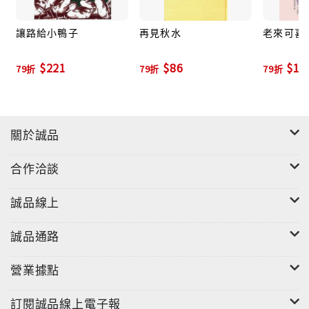
讓路給小鴨子
再見秋水
老來可喜
$221
$86
$19
79折
79折
79折
關於誠品
合作洽談
誠品線上
誠品通路
營業據點
訂閱誠品線上電子報