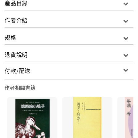
產品目錄
全篇收錄〈出國！出國！出國！〉、〈天鵝之歌〉、
作者介紹
〈母親‧兒子‧情人〉、〈貴親〉、〈綠萍姊姊〉等十四篇
中短篇小說，由文字中所流露的民國五○年代社會風華，
規格
令人沉湎。
退貨說明
付款/配送
作者相關書籍