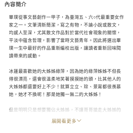
內容簡介
畢璞從事文藝創作一甲子，為臺灣五、六○代最重要女作
家之一。文筆清新簡潔，寫之有物，不論小說或散文，
均感人至深，尤其散文作品對於當代社會現象的關懷，
平淡中蘊含哲理，影響了當時文藝青年。因此將選出畢
璞一生中最好的作品重新編校出版，讓讀者重新回味閱
讀帶來的感動。
冰蓮最喜歡她的大姊姊綠萍，因為她的綠萍姊姊不但長
得很漂亮，還會很溫柔地笑著摸摸她的頭，比其他人的
大姊姊都還要好上不少！就算立立、琮、景甯都很羨慕
她，她才不換呢！那是她獨一無二的大姊姊！
但是明明只是想要獨佔大姊姊，不讓哥哥搶走大姊姊的
注意力而已，為什麼姊姊會越來越消瘦？為什麼姊姊不
展開看更多
再對冰蓮笑了？為什麼哥哥也這麼失落？
難道，她做錯了什麼嗎？