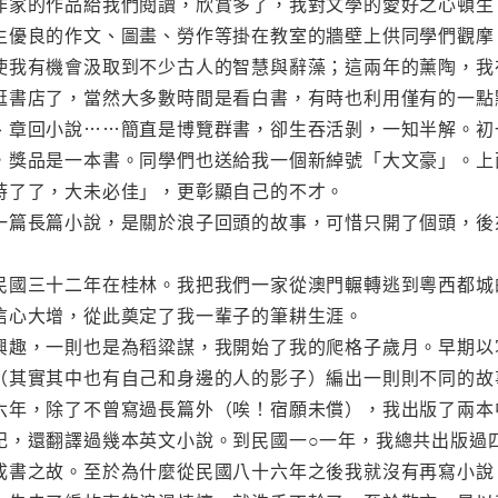
作家的作品給我們閱讀，欣賞多了，我對文學的愛好之心頓生
生優良的作文、圖畫、勞作等掛在教室的牆壁上供同學們觀摩
使我有機會汲取到不少古人的智慧與辭藻；這兩年的薰陶，我
逛書店了，當然大多數時間是看白書，有時也利用僅有的一點
、章回小說……簡直是博覽群書，卻生吞活剝，一知半解。初
，獎品是一本書。同學們也送給我一個新綽號「大文豪」。上
時了了，大未必佳」，更彰顯自己的不才。
一篇長篇小說，是關於浪子回頭的故事，可惜只開了個頭，後
民國三十二年在桂林。我把我們一家從澳門輾轉逃到粵西都城
信心大增，從此奠定了我一輩子的筆耕生涯。
興趣，一則也是為稻粱謀，我開始了我的爬格子歲月。早期以
（其實其中也有自己和身邊的人的影子）編出一則則不同的故
六年，除了不曾寫過長篇外（唉！宿願未償），我出版了兩本
記，還翻譯過幾本英文小說。到民國一○一年，我總共出版過
成書之故。至於為什麼從民國八十六年之後我就沒有再寫小說