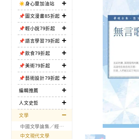
☀️身心靈加油站
📌圖文漫畫85折起
📌輕小說79折起
📌語言學習79折起
📌飲食79折起
📌美術79折起
📌藝術設計79折起
編輯推薦
人文史哲
文學
中國文學論集／經典作品
中文現代文學