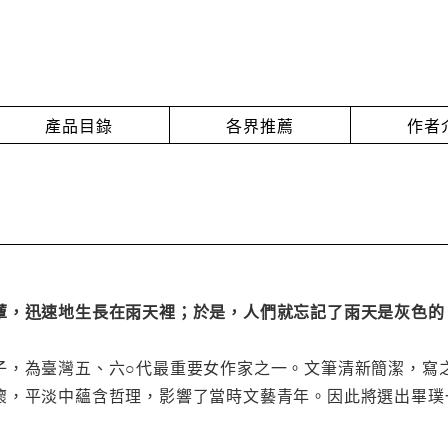
產品目錄
各界推薦
作者
蕈，迅速地生長在雨天裡；於是，人們就忘記了雨天是灰色的
子，為臺灣五、六○代最重要女作家之一。文筆清新簡潔，寫
懷，平淡中蘊含哲理，影響了當時文藝青年。因此將選出畢璞