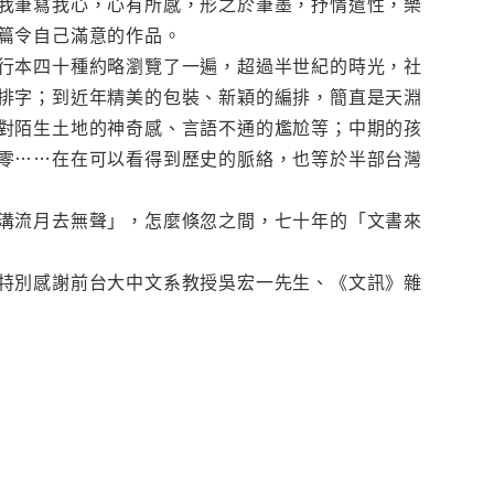
我筆寫我心，心有所感，形之於筆墨，抒情遣性，樂
篇令自己滿意的作品。
行本四十種約略瀏覽了一遍，超過半世紀的時光，社
排字；到近年精美的包裝、新穎的編排，簡直是天淵
對陌生土地的神奇感、言語不通的尷尬等；中期的孩
零……在在可以看得到歷史的脈絡，也等於半部台灣
溝流月去無聲」，怎麼倏忽之間，七十年的「文書來
特別感謝前台大中文系教授吳宏一先生、《文訊》雜