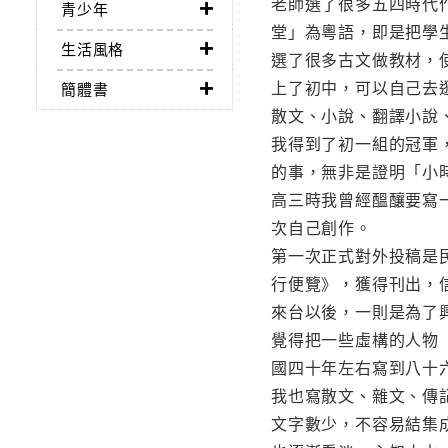
老師選了很多五四時代
青少年
堂」為粵語，即是把學
生活風格
選了很多古文做教材，
上了初中，可以自己去
簡體書
散文、小說、翻譯小說
我得到了初一組的冠軍
的事，無非是證明「小
高三時我曾經醞釀要寫
次自己創作。
第一次正式對外投稿是
行便覽》，獲得刊出，
來台以後，一則是為了
覺得把一些虛構的人物
國四十年左右寫到八十
我也寫散文、雜文、傳
文字數少，不容易結集