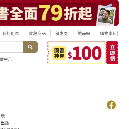
我的訂單
收藏商品
優惠券
誠品點
購物車(
)
0
慶中元
畢璞
釀出版