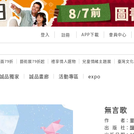
登入
APP下載
會員中心
註冊
面79折
藝術展79折起
禮享情人選物
兒童情緒主題展
臺灣文化
誠品獨家
誠品畫廊
活動專區
expo
無言歌
作
者：
出
版
社：