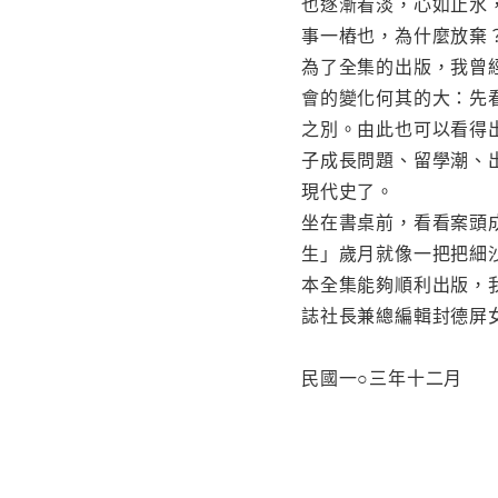
也逐漸看淡，心如止水
事一樁也，為什麼放棄
為了全集的出版，我曾
會的變化何其的大：先
之別。由此也可以看得
子成長問題、留學潮、
現代史了。
坐在書桌前，看看案頭
生」歲月就像一把把細
本全集能夠順利出版，
誌社長兼總編輯封德屏
民國一○三年十二月