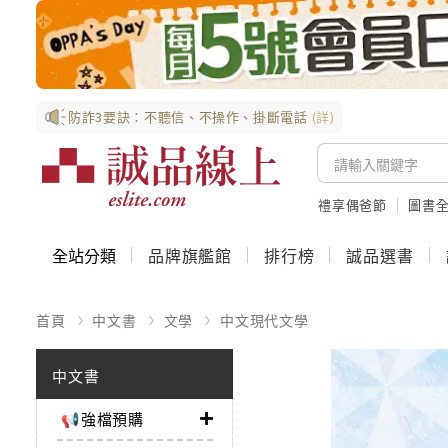
防詐3要訣：不聽信、不操作、掛斷電話
(詳)
禮享偶爸節
圖書全
全站分類
品牌旗艦館
排行榜
誠品選書
首頁
中文書
文學
中文現代文學
中文書
📢強檔預購