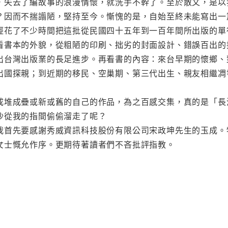
，失去了編故事的浪漫情懷，就洗手不幹了。至於散文，是以
？因而不揣譾陋，堅持至今。慚愧的是，自始至終未能寫出一
經花了不少時間把這批從民國四十五年到一百年間所出版的單
看書本的外貌，從粗陋的印刷、拙劣的封面設計、錯誤百出的
出台灣出版業的長足進步。再看書的內容：來台早期的懷鄉、
出國探親；到近期的移民、空巢期、第三代出生、親友相繼凋
成堆成疊或新或舊的自己的作品，為之百感交集，真的是「長
沙從我的指間偷偷溜走了呢？
我首先要感謝秀威資訊科技股份有限公司宋政坤先生的玉成。
女士慨允作序。更期待著讀者們不吝批評指教。