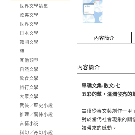
世界文學論集
歐美文學
世界文學
日本文學
內容簡介
韓國文學
詩
其他類型
內容簡介
自然文學
飲食文學
畢璞文集‧散文‧七
旅行文學
五彩的蕈，濕潤發亮的
大眾文學
武俠／歷史小說
畢璞從事文藝創作一甲
推理／驚悚小說
對於當代社會現象的關
言情小說
讀帶來的感動。
科幻／奇幻小說