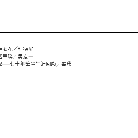
更著花╱封德屏
話畢璞╱吳宏一
聲──七十年筆墨生涯回顧╱畢璞