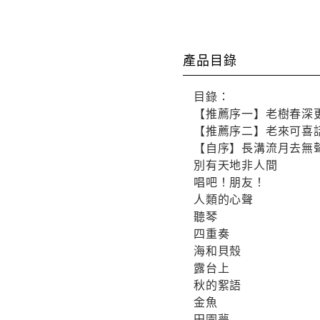
產品目錄
目錄：
【推薦序一】老樹春深
【推薦序二】老來可喜
【自序】長溝流月去無
別有天地非人間
唱吧！朋友！
人類的心聲
聽琴
四重奏
海和貝殼
露台上
秋的絮語
金魚
田園夢