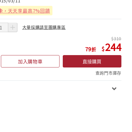
015/03/11
卡
，天天享最高7%回饋
大量採購請至團購專區
310
244
79
加入購物車
直接購買
查詢門市庫存