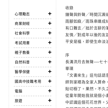
收錄
心理勵志
鐘聲與鈴聲╱時間沉澱
雨腳如麻╱雨珠串連成
商業財經
有口難言╱拙於言辭的
社會科學
友情╱對成年以後的友
平安是福，即使生命淡
考試用書
親子教養
序
長溝流月去無聲──七
自然科普
畢璞
醫學保健
「文書來生」這句話語
國高中技職考用
師到家裡為全家人算命
貼切極了。果然，不久
電腦
從童年開始我就是個小
旅遊
中認識這個花花世界。