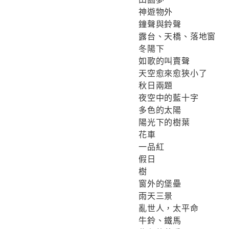
神遊物外
鐘聲與鈴聲
露台、天橋、落地窗
冬陽下
如歌的叫賣聲
天空愈來愈狹小了
秋日兩題
夜空中的藍十字
多色的太陽
陽光下的樹葉
花車
一品紅
假日
樹
窗外的堡壘
雨天三景
亂世人，太平命
牛鈴、鐵馬