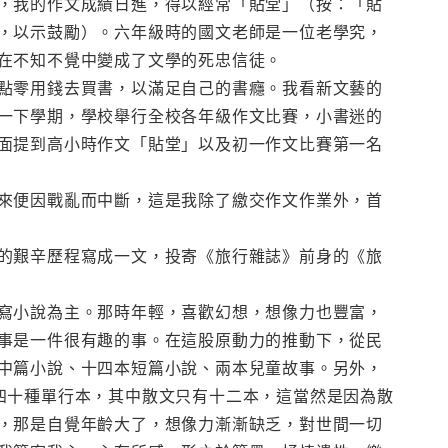
，我的作文成績日進，得以經常「貼堂」（按：「貼
，以示鼓勵）。六年級時的國文老師是一位老學究，
在不知不覺中變成了文學的死忠信徒。
點零用錢去買書，以滿足自己的書癮。我看新文藝的
一下學期，學校舉行全校各年級作文比賽，小書迷的
面提到高小時作文「貼堂」以及初一作文比賽第一名
來便因戰亂而中斷，這是我除了繳交作文作業外，首
的艱辛歷程寫成一文，投寄《旅行雜誌》前身的《旅
寫小說為主。那時年輕，喜歡幻想，想像力也豐富，
事是一件很有趣的事。在這股原動力的推動下，從民
中篇小說、十四本短篇小說、兩本兒童故事。另外，
四十種單行本，其中散文只有十二本，這當然是因為散
，那是自覺年齡大了，想像力漸漸缺乏，對世間一切