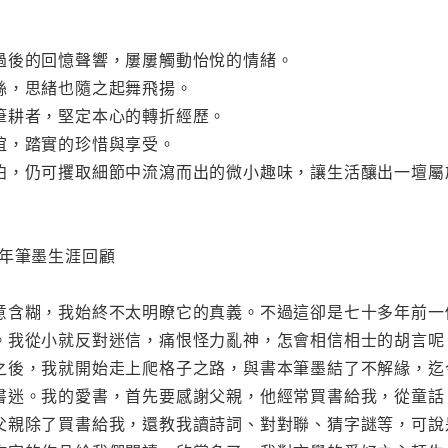
過後的回憶聲響，屢屢觸動怡悅的情緒。
絲，思緒也隨之起舞飛揚。
筆耕者，堅定本心的轉折經歷。
誼，踏實的珍惜與享受。
泊，仍可攫取細節中流瀉而出的微小趣味，讓生活釀出一壇屬
十年筆墨生涯回顧
意含糊，我始終不太明瞭它的真義。不過這卻是七十多年前一
。我從小就反對迷信，痛恨怪力亂神，怎會相信相士的胡言呢
之後，我就開始走上爬格子之路，與書本筆墨結了不解緣，迄
書迷。我的愛書，首先要感謝父親，他經常買書給我，從童話
父親除了買書給我，還教我讀詩詞、對對聯、猜字謎等，可說