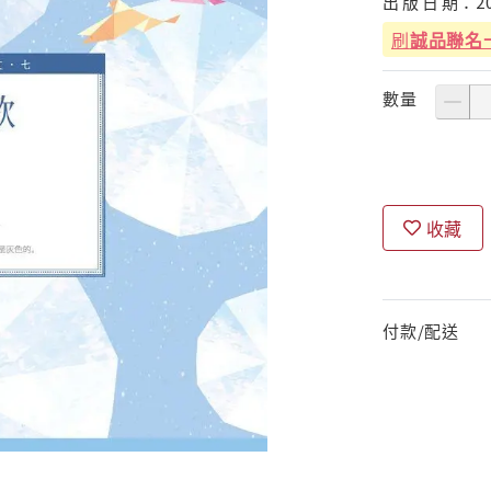
出
版
日
期：
2
刷
誠品聯名
數量
收藏
付款/配送