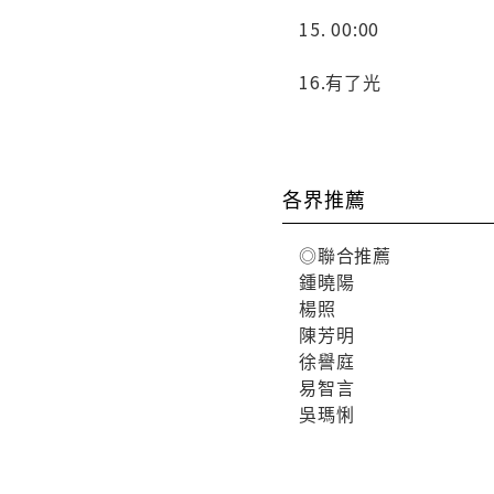
15. 00:00
16.有了光
各界推薦
◎聯合推薦
鍾曉陽
楊照
陳芳明
徐譽庭
易智言
吳瑪悧