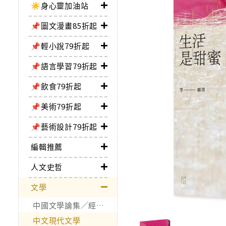
☀️身心靈加油站
📌圖文漫畫85折起
📌輕小說79折起
📌語言學習79折起
📌飲食79折起
📌美術79折起
📌藝術設計79折起
編輯推薦
人文史哲
文學
中國文學論集／經典作品
中文現代文學