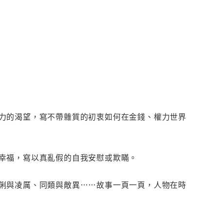
力的渴望，寫不帶雜質的初衷如何在金錢、權力世界
幸福，寫以真亂假的自我安慰或欺瞞。
俐與凌厲、同類與敵異……故事一頁一頁，人物在時