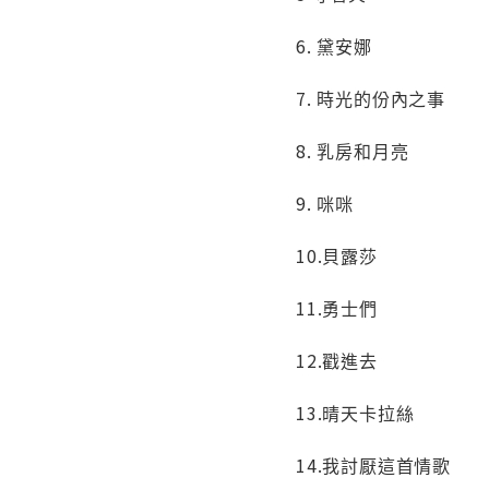
6. 黛安娜
7. 時光的份內之事
8. 乳房和月亮
9. 咪咪
10.貝露莎
11.勇士們
12.戳進去
13.晴天卡拉絲
14.我討厭這首情歌