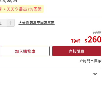
015/08/04
卡
，天天享最高7%回饋
大量採購請至團購專區
330
260
79
加入購物車
直接購買
查詢門市庫存