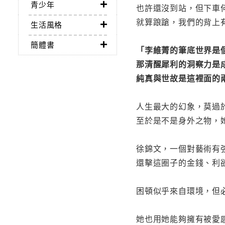
青少年
也許還沒到站，但下車
就算踉蹌，我們的背上
生活風格
簡體書
「李維菁的筆底世界是
那清醒犀利的洞察力是
純真與世故是這裡面的
人生最大的幻象，莫過
至於是不是身外之物，
徐錦文，一個對藝術有
還擊這圈子的金錢、利
困頓似乎來自環境，但
她也用她能夠擁有被愛