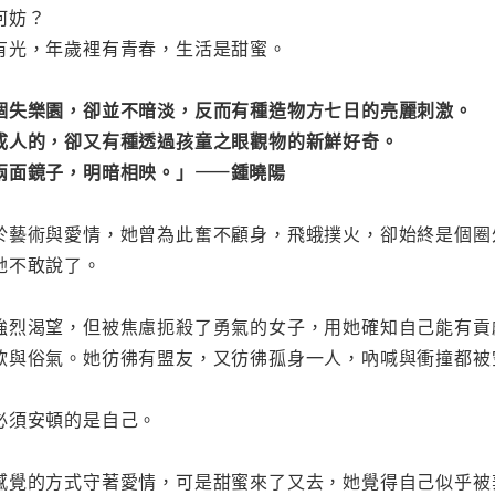
何妨？
有光，年歲裡有青春，生活是甜蜜。
個失樂園，卻並不暗淡，反而有種造物方七日的亮麗刺激。
成人的，卻又有種透過孩童之眼觀物的新鮮好奇。
兩面鏡子，明暗相映。」——鍾曉陽
於藝術與愛情，她曾為此奮不顧身，飛蛾撲火，卻始終是個圈
她不敢說了。
強烈渴望，但被焦慮扼殺了勇氣的女子，用她確知自己能有貢
欲與俗氣。她彷彿有盟友，又彷彿孤身一人，吶喊與衝撞都被
必須安頓的是自己。
感覺的方式守著愛情，可是甜蜜來了又去，她覺得自己似乎被