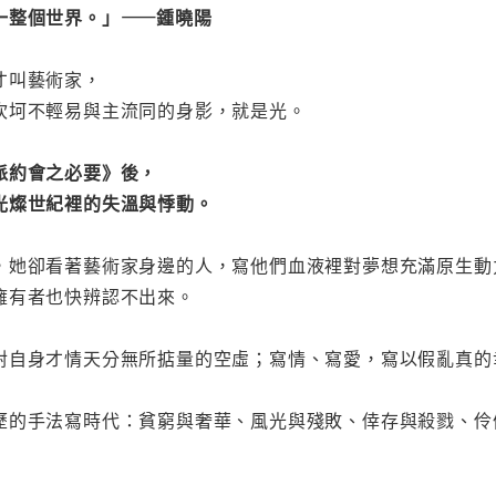
一整個世界。」——鍾曉陽
才叫藝術家，
坎坷不輕易與主流同的身影，就是光。
派約會之必要》後，
光燦世紀裡的失溫與悸動。
，她卻看著藝術家身邊的人，寫他們血液裡對夢想充滿原生動
擁有者也快辨認不出來。
對自身才情天分無所掂量的空虛；寫情、寫愛，寫以假亂真的
歷的手法寫時代：貧窮與奢華、風光與殘敗、倖存與殺戮、伶