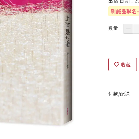
出
版
日
期：
2
刷
誠品聯名
數量
收藏
付款/配送