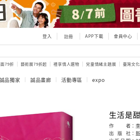
登入
APP下載
會員中心
註冊
面79折
藝術展79折起
禮享情人選物
兒童情緒主題展
臺灣文化
誠品獨家
誠品畫廊
活動專區
expo
生活是
作
者：
出
版
社：