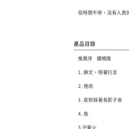
但時間不停，沒有人真
產品目錄
推薦序 鍾曉陽
1. 錦文，倒著行走
2. 視肉
3. 哀愁踩著長影子來
4. 鳥
5 守著火