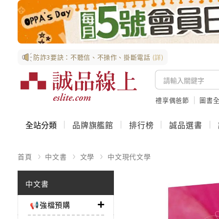
防詐3要訣：不聽信、不操作、掛斷電話
(詳)
禮享偶爸節
圖書全
全站分類
品牌旗艦館
排行榜
誠品選書
首頁
中文書
文學
中文現代文學
中文書
📢強檔預購