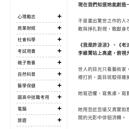
現在我們知道她能創造
心理勵志
不是畫出驚世之作的人
商業財經
敢與掙扎對視，敢獻身
社會科學
《我是許涼涼》、《老
考試用書
李維菁站上高處，俯視
親子教養
世人的目光只看藝術家
自然科普
裡打折，面目斑駁得連
醫學保健
她寫恐懼、寫焦慮，寫
國高中技職考用
電腦
她用忽近忽遠又真實如
間的光影中徘徊流轉。
旅遊